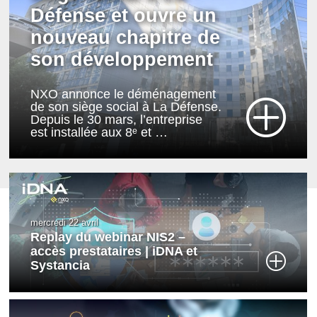
Plan de Reprise d’Activité vs Plan
Défense et ouvre un
de Continuité d’Activité
nouveau chapitre de
Assurez la reprise et la continuité d’activité
de votre SI !
son développement
NXO annonce le déménagement
de son siège social à La Défense.
Depuis le 30 mars, l’entreprise
est installée aux 8ᵉ et …
mercredi 22 avril
Replay du webinar NIS2 –
accès prestataires | iDNA et
Systancia