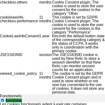
checkbox-others
months
Cookie Consent plugin. The
cookie is used to store the user
consent for the cookies in the
category "Other.
cookielawinfo-
11
This cookie is set by GDPR
checkbox-performance
months
Cookie Consent plugin. The
cookie is used to store the user
consent for the cookies in the
category "Performance".
CookieLawInfoConsent
1 year
Records the default button state
of the corresponding category &
the status of CCPA. It works
only in coordination with the
primary cookie.
JSESSIONID
session
The JSESSIONID cookie is
used by New Relic to store a
session identifier so that New
Relic can monitor session
counts for an application.
viewed_cookie_policy
11
The cookie is set by the GDPR
months
Cookie Consent plugin and is
used to store whether or not
user has consented to the use
of cookies. It does not store any
personal data.
Fonctionnels
functional
Les cookies fonctionnels aident à exécuter certaines