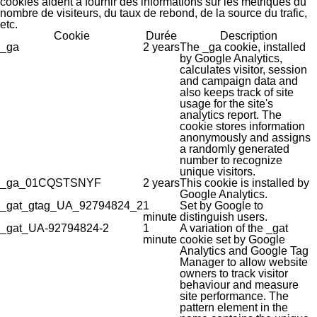
cookies aident à fournir des informations sur les métriques du
nombre de visiteurs, du taux de rebond, de la source du trafic,
etc.
Cookie
Durée
Description
_ga
2 years
The _ga cookie, installed
by Google Analytics,
calculates visitor, session
and campaign data and
also keeps track of site
usage for the site's
analytics report. The
cookie stores information
anonymously and assigns
a randomly generated
number to recognize
unique visitors.
_ga_01CQSTSNYF
2 years
This cookie is installed by
Google Analytics.
_gat_gtag_UA_92794824_2
1
Set by Google to
minute
distinguish users.
_gat_UA-92794824-2
1
A variation of the _gat
minute
cookie set by Google
Analytics and Google Tag
Manager to allow website
owners to track visitor
behaviour and measure
site performance. The
pattern element in the