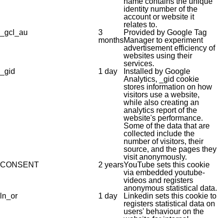
name contains the unique
identity number of the
account or website it
relates to.
_gcl_au
3
Provided by Google Tag
months
Manager to experiment
advertisement efficiency of
websites using their
services.
_gid
1 day
Installed by Google
Analytics, _gid cookie
stores information on how
visitors use a website,
while also creating an
analytics report of the
website's performance.
Some of the data that are
collected include the
number of visitors, their
source, and the pages they
visit anonymously.
CONSENT
2 years
YouTube sets this cookie
via embedded youtube-
videos and registers
anonymous statistical data.
ln_or
1 day
Linkedin sets this cookie to
registers statistical data on
users' behaviour on the