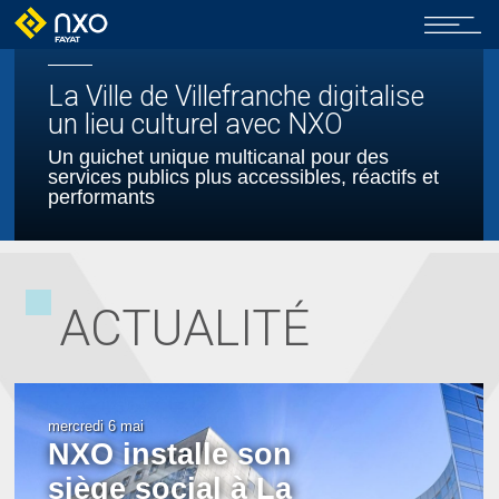
La Ville de Villefranche digitalise
un lieu culturel avec NXO
Un guichet unique multicanal pour des
services publics plus accessibles, réactifs et
performants
Industrie 4.0 : nouvel épisode du
ACTUALITÉ
podcast NXO
Convergence IT-OT – 1/2 : comment l’IA
transforme l’usine connectée ?
mercredi 6 mai
NXO installe son
siège social à La