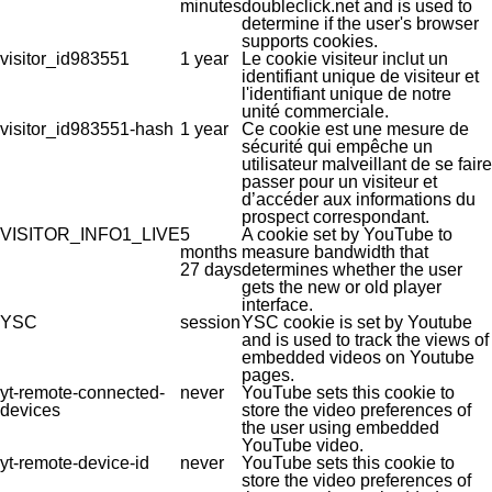
minutes
doubleclick.net and is used to
determine if the user's browser
supports cookies.
visitor_id983551
1 year
Le cookie visiteur inclut un
identifiant unique de visiteur et
l'identifiant unique de notre
unité commerciale.
visitor_id983551-hash
1 year
Ce cookie est une mesure de
sécurité qui empêche un
utilisateur malveillant de se faire
passer pour un visiteur et
d’accéder aux informations du
prospect correspondant.
VISITOR_INFO1_LIVE
5
A cookie set by YouTube to
months
measure bandwidth that
27 days
determines whether the user
gets the new or old player
interface.
YSC
session
YSC cookie is set by Youtube
and is used to track the views of
embedded videos on Youtube
pages.
yt-remote-connected-
never
YouTube sets this cookie to
devices
store the video preferences of
the user using embedded
YouTube video.
yt-remote-device-id
never
YouTube sets this cookie to
store the video preferences of