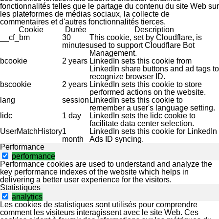
fonctionnalités telles que le partage du contenu du site Web sur
les plateformes de médias sociaux, la collecte de
commentaires et d'autres fonctionnalités tierces.
Cookie
Durée
Description
__cf_bm
30
This cookie, set by Cloudflare, is
minutes
used to support Cloudflare Bot
Management.
bcookie
2 years
LinkedIn sets this cookie from
LinkedIn share buttons and ad tags to
recognize browser ID.
bscookie
2 years
LinkedIn sets this cookie to store
performed actions on the website.
lang
session
LinkedIn sets this cookie to
remember a user's language setting.
lidc
1 day
LinkedIn sets the lidc cookie to
facilitate data center selection.
UserMatchHistory
1
LinkedIn sets this cookie for LinkedIn
month
Ads ID syncing.
Performance
performance
Performance cookies are used to understand and analyze the
key performance indexes of the website which helps in
delivering a better user experience for the visitors.
Statistiques
analytics
Les cookies de statistiques sont utilisés pour comprendre
comment les visiteurs interagissent avec le site Web. Ces