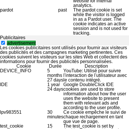
website for internal
analytics.
pardot
past
The pardot cookie is set
while the visitor is logged
in as a Pardot user. The
cookie indicates an active
session and is not used for
tracking.
Publicitaires
advertisement
Les cookies publicitaires sont utilisés pour fournir aux visiteurs
des publicités et des campagnes marketing pertinentes. Ces
cookies suivent les visiteurs sur les sites Web et collectent des
informations pour fournir des publicités personnalisées.
Cookie
Durée
Description
DEVICE_INFO
5
YouTube: Utilisé pour suivre
months
l'interaction de l'utilisateur avec
27 days
le contenu intégré.
IDE
1 year
Google DoubleClick IDE
24 days
cookies are used to store
information about how the user
uses the website to present
them with relevant ads and
according to the user profile.
lpv983551
30
Ce cookie empêche le suivi de
minutes
chaque rechargement en tant
que vue de page.
test_cookie
15
The test_cookie is set by