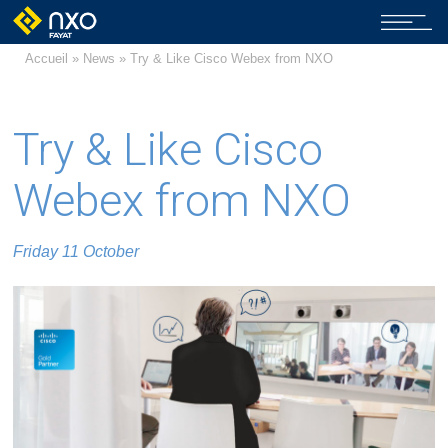
Accueil
»
News
» Try & Like Cisco Webex from NXO
Try & Like Cisco
Webex from NXO
Friday 11 October