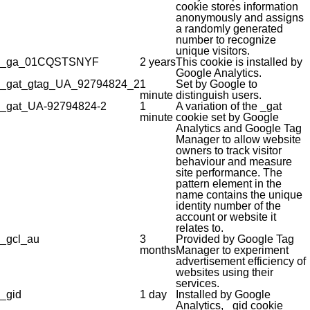
cookie stores information
anonymously and assigns
a randomly generated
number to recognize
unique visitors.
_ga_01CQSTSNYF
2 years
This cookie is installed by
Google Analytics.
_gat_gtag_UA_92794824_2
1
Set by Google to
minute
distinguish users.
_gat_UA-92794824-2
1
A variation of the _gat
minute
cookie set by Google
Analytics and Google Tag
Manager to allow website
owners to track visitor
behaviour and measure
site performance. The
pattern element in the
name contains the unique
identity number of the
account or website it
relates to.
_gcl_au
3
Provided by Google Tag
months
Manager to experiment
advertisement efficiency of
websites using their
services.
_gid
1 day
Installed by Google
Analytics, _gid cookie