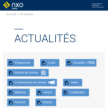
Accueil
» Actualités
ACTUALITÉS
Programme
Clubs
Actualités
Articles de presse
Communiqué de presse
Salon
Webinar
Award
Certification
Podcast
Replay