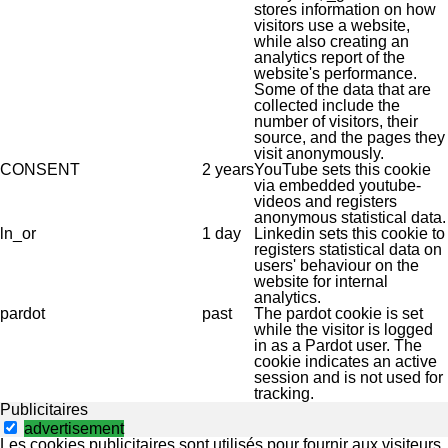
stores information on how
visitors use a website,
while also creating an
analytics report of the
website's performance.
Some of the data that are
collected include the
number of visitors, their
source, and the pages they
visit anonymously.
CONSENT
2 years
YouTube sets this cookie
via embedded youtube-
videos and registers
anonymous statistical data.
ln_or
1 day
Linkedin sets this cookie to
registers statistical data on
users' behaviour on the
website for internal
analytics.
pardot
past
The pardot cookie is set
while the visitor is logged
in as a Pardot user. The
cookie indicates an active
session and is not used for
tracking.
Publicitaires
advertisement
Les cookies publicitaires sont utilisés pour fournir aux visiteurs