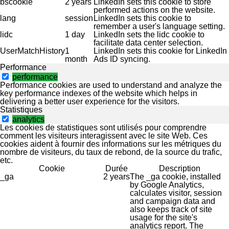
bscookie
2 years
LinkedIn sets this cookie to store
performed actions on the website.
lang
session
LinkedIn sets this cookie to
remember a user's language setting.
lidc
1 day
LinkedIn sets the lidc cookie to
facilitate data center selection.
UserMatchHistory
1
LinkedIn sets this cookie for LinkedIn
month
Ads ID syncing.
Performance
performance
Performance cookies are used to understand and analyze the
key performance indexes of the website which helps in
delivering a better user experience for the visitors.
Statistiques
analytics
Les cookies de statistiques sont utilisés pour comprendre
comment les visiteurs interagissent avec le site Web. Ces
cookies aident à fournir des informations sur les métriques du
nombre de visiteurs, du taux de rebond, de la source du trafic,
etc.
Cookie
Durée
Description
_ga
2 years
The _ga cookie, installed
by Google Analytics,
calculates visitor, session
and campaign data and
also keeps track of site
usage for the site's
analytics report. The