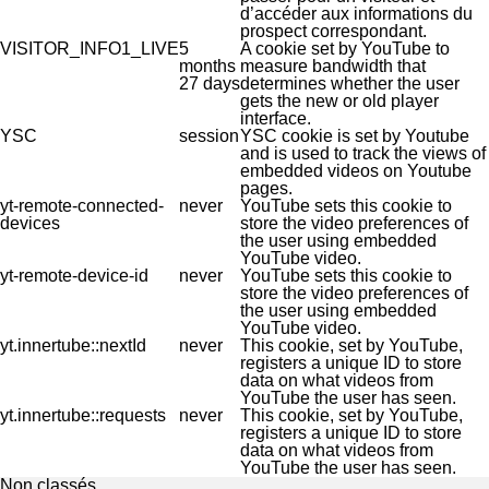
d’accéder aux informations du
prospect correspondant.
VISITOR_INFO1_LIVE
5
A cookie set by YouTube to
months
measure bandwidth that
27 days
determines whether the user
gets the new or old player
interface.
YSC
session
YSC cookie is set by Youtube
and is used to track the views of
embedded videos on Youtube
pages.
yt-remote-connected-
never
YouTube sets this cookie to
devices
store the video preferences of
the user using embedded
YouTube video.
yt-remote-device-id
never
YouTube sets this cookie to
store the video preferences of
the user using embedded
YouTube video.
yt.innertube::nextId
never
This cookie, set by YouTube,
registers a unique ID to store
data on what videos from
YouTube the user has seen.
yt.innertube::requests
never
This cookie, set by YouTube,
registers a unique ID to store
data on what videos from
YouTube the user has seen.
Non classés