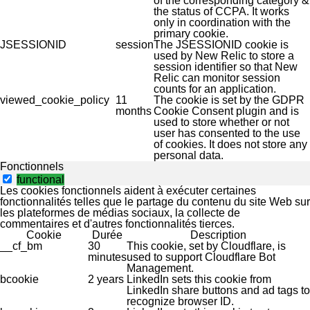
of the corresponding category &
the status of CCPA. It works
only in coordination with the
primary cookie.
JSESSIONID
session
The JSESSIONID cookie is
used by New Relic to store a
session identifier so that New
Relic can monitor session
counts for an application.
viewed_cookie_policy
11
The cookie is set by the GDPR
months
Cookie Consent plugin and is
used to store whether or not
user has consented to the use
of cookies. It does not store any
personal data.
Fonctionnels
functional
Les cookies fonctionnels aident à exécuter certaines
fonctionnalités telles que le partage du contenu du site Web sur
les plateformes de médias sociaux, la collecte de
commentaires et d'autres fonctionnalités tierces.
Cookie
Durée
Description
__cf_bm
30
This cookie, set by Cloudflare, is
minutes
used to support Cloudflare Bot
Management.
bcookie
2 years
LinkedIn sets this cookie from
LinkedIn share buttons and ad tags to
recognize browser ID.