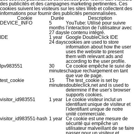
des publicités et des campagnes marketing pertinentes. Ces
cookies suivent les visiteurs sur les sites Web et collectent des
informations pour fournir des publicités personnalisées.
Cookie
Durée
Description
DEVICE_INFO
5
YouTube: Utilisé pour suivre
months
l'interaction de l'utilisateur avec
27 days
le contenu intégré.
IDE
1 year
Google DoubleClick IDE
24 days
cookies are used to store
information about how the user
uses the website to present
them with relevant ads and
according to the user profile.
lpv983551
30
Ce cookie empêche le suivi de
minutes
chaque rechargement en tant
que vue de page.
test_cookie
15
The test_cookie is set by
minutes
doubleclick.net and is used to
determine if the user's browser
supports cookies.
visitor_id983551
1 year
Le cookie visiteur inclut un
identifiant unique de visiteur et
l'identifiant unique de notre
unité commerciale.
visitor_id983551-hash
1 year
Ce cookie est une mesure de
sécurité qui empêche un
utilisateur malveillant de se faire
passer pour un visiteur et