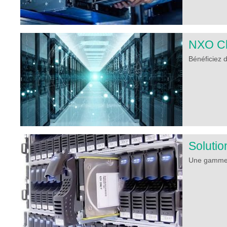
NXO Cl
Bénéficiez 
Soluti
Une gamme d