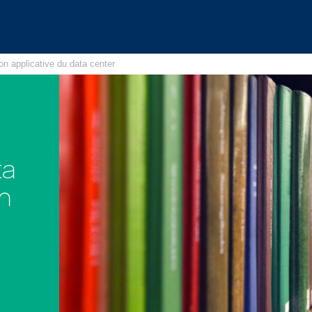
ion applicative du data center
ta
on