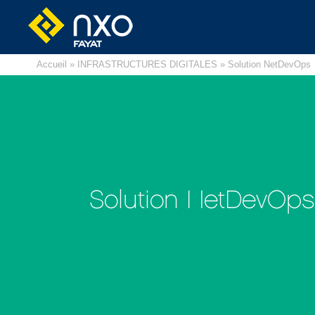
Accueil
»
INFRASTRUCTURES DIGITALES
» Solution NetDevOps
Solution NetDevOps