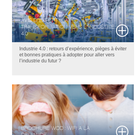
AVIS D’EXPERT : LA
TRANSFORMATION VERS L’INDUSTRIE
4.0
Industrie 4.0 : retours d’expérience, pièges à éviter
et bonnes pratiques à adopter pour aller vers
l’industrie du futur ?
BROCHURE WOD : WIFI A LA
DEMANDE