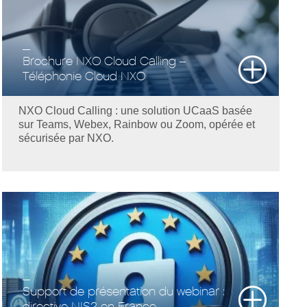
Brochure NXO Cloud Calling –
Téléphonie Cloud NXO
NXO Cloud Calling : une solution UCaaS basée
sur Teams, Webex, Rainbow ou Zoom, opérée et
sécurisée par NXO.
Support de présentation du webinar :
directive NIS2 en France