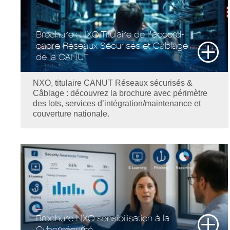
Brochure : NXO Titulaire de l’accord-
cadre Réseaux Sécurisés et Câblage
de la CANUT
NXO, titulaire CANUT Réseaux sécurisés &
Câblage : découvrez la brochure avec périmètre
des lots, services d’intégration/maintenance et
couverture nationale.
Brochure NXO sensibilisation à la
Cybersécurité