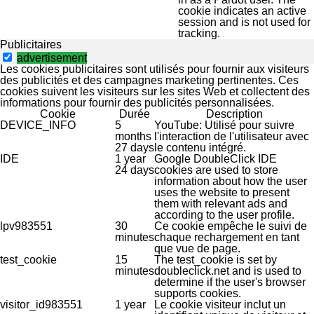
cookie indicates an active
session and is not used for
tracking.
Publicitaires
advertisement
Les cookies publicitaires sont utilisés pour fournir aux visiteurs
des publicités et des campagnes marketing pertinentes. Ces
cookies suivent les visiteurs sur les sites Web et collectent des
informations pour fournir des publicités personnalisées.
Cookie
Durée
Description
DEVICE_INFO
5
YouTube: Utilisé pour suivre
months
l'interaction de l'utilisateur avec
27 days
le contenu intégré.
IDE
1 year
Google DoubleClick IDE
24 days
cookies are used to store
information about how the user
uses the website to present
them with relevant ads and
according to the user profile.
lpv983551
30
Ce cookie empêche le suivi de
minutes
chaque rechargement en tant
que vue de page.
test_cookie
15
The test_cookie is set by
minutes
doubleclick.net and is used to
determine if the user's browser
supports cookies.
visitor_id983551
1 year
Le cookie visiteur inclut un