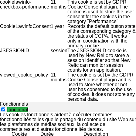
cookielawinfo-
11
This cookie is set by GDPR
checkbox-performance
months
Cookie Consent plugin. The
cookie is used to store the user
consent for the cookies in the
category "Performance".
CookieLawInfoConsent
1 year
Records the default button state
of the corresponding category &
the status of CCPA. It works
only in coordination with the
primary cookie.
JSESSIONID
session
The JSESSIONID cookie is
used by New Relic to store a
session identifier so that New
Relic can monitor session
counts for an application.
viewed_cookie_policy
11
The cookie is set by the GDPR
months
Cookie Consent plugin and is
used to store whether or not
user has consented to the use
of cookies. It does not store any
personal data.
Fonctionnels
functional
Les cookies fonctionnels aident à exécuter certaines
fonctionnalités telles que le partage du contenu du site Web sur
les plateformes de médias sociaux, la collecte de
commentaires et d'autres fonctionnalités tierces.
Cookie
Durée
Description