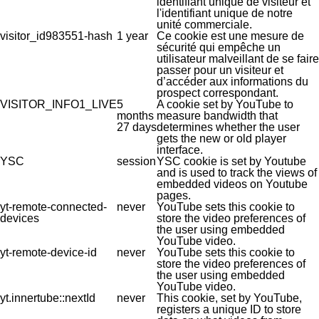
identifiant unique de visiteur et
l'identifiant unique de notre
unité commerciale.
visitor_id983551-hash
1 year
Ce cookie est une mesure de
sécurité qui empêche un
utilisateur malveillant de se faire
passer pour un visiteur et
d’accéder aux informations du
prospect correspondant.
VISITOR_INFO1_LIVE
5
A cookie set by YouTube to
months
measure bandwidth that
27 days
determines whether the user
gets the new or old player
interface.
YSC
session
YSC cookie is set by Youtube
and is used to track the views of
embedded videos on Youtube
pages.
yt-remote-connected-
never
YouTube sets this cookie to
devices
store the video preferences of
the user using embedded
YouTube video.
yt-remote-device-id
never
YouTube sets this cookie to
store the video preferences of
the user using embedded
YouTube video.
yt.innertube::nextId
never
This cookie, set by YouTube,
registers a unique ID to store