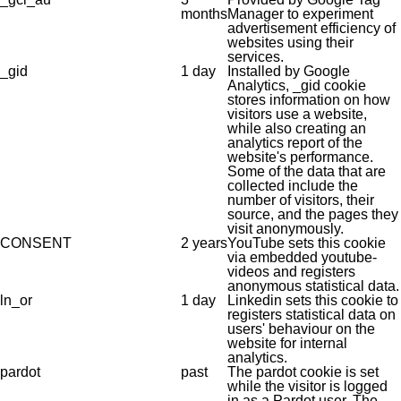
months
Manager to experiment
advertisement efficiency of
websites using their
services.
_gid
1 day
Installed by Google
Analytics, _gid cookie
stores information on how
visitors use a website,
while also creating an
analytics report of the
website's performance.
Some of the data that are
collected include the
number of visitors, their
source, and the pages they
visit anonymously.
CONSENT
2 years
YouTube sets this cookie
via embedded youtube-
videos and registers
anonymous statistical data.
ln_or
1 day
Linkedin sets this cookie to
registers statistical data on
users' behaviour on the
website for internal
analytics.
pardot
past
The pardot cookie is set
while the visitor is logged
in as a Pardot user. The