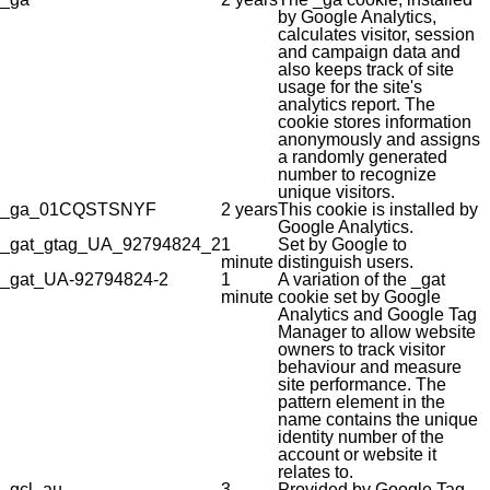
by Google Analytics,
calculates visitor, session
and campaign data and
also keeps track of site
usage for the site's
analytics report. The
cookie stores information
anonymously and assigns
a randomly generated
number to recognize
unique visitors.
_ga_01CQSTSNYF
2 years
This cookie is installed by
Google Analytics.
_gat_gtag_UA_92794824_2
1
Set by Google to
minute
distinguish users.
_gat_UA-92794824-2
1
A variation of the _gat
minute
cookie set by Google
Analytics and Google Tag
Manager to allow website
owners to track visitor
behaviour and measure
site performance. The
pattern element in the
name contains the unique
identity number of the
account or website it
relates to.
_gcl_au
3
Provided by Google Tag