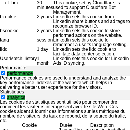
__cf_bm
30
This cookie, set by Cloudflare, is
minutes
used to support Cloudflare Bot
Management.
bcookie
2 years
LinkedIn sets this cookie from
LinkedIn share buttons and ad tags to
recognize browser ID.
bscookie
2 years
LinkedIn sets this cookie to store
performed actions on the website.
lang
session
LinkedIn sets this cookie to
remember a user's language setting.
lidc
1 day
LinkedIn sets the lidc cookie to
facilitate data center selection.
UserMatchHistory
1
LinkedIn sets this cookie for LinkedIn
month
Ads ID syncing.
Performance
performance
Performance cookies are used to understand and analyze the
key performance indexes of the website which helps in
delivering a better user experience for the visitors.
Statistiques
analytics
Les cookies de statistiques sont utilisés pour comprendre
comment les visiteurs interagissent avec le site Web. Ces
cookies aident à fournir des informations sur les métriques du
nombre de visiteurs, du taux de rebond, de la source du trafic,
etc.
Cookie
Durée
Description
_ga
2 years
The _ga cookie, installed