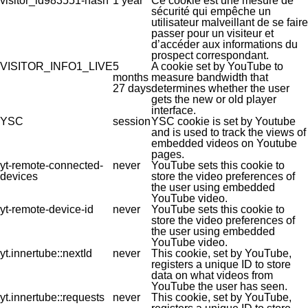
visitor_id983551-hash
1 year
Ce cookie est une mesure de
sécurité qui empêche un
utilisateur malveillant de se faire
passer pour un visiteur et
d’accéder aux informations du
prospect correspondant.
VISITOR_INFO1_LIVE
5
A cookie set by YouTube to
months
measure bandwidth that
27 days
determines whether the user
gets the new or old player
interface.
YSC
session
YSC cookie is set by Youtube
and is used to track the views of
embedded videos on Youtube
pages.
yt-remote-connected-
never
YouTube sets this cookie to
devices
store the video preferences of
the user using embedded
YouTube video.
yt-remote-device-id
never
YouTube sets this cookie to
store the video preferences of
the user using embedded
YouTube video.
yt.innertube::nextId
never
This cookie, set by YouTube,
registers a unique ID to store
data on what videos from
YouTube the user has seen.
yt.innertube::requests
never
This cookie, set by YouTube,