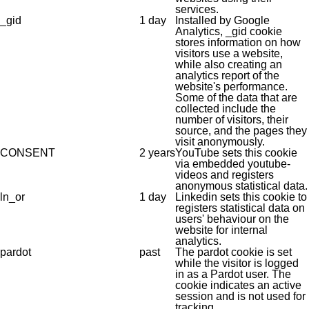
services.
_gid
1 day
Installed by Google
Analytics, _gid cookie
stores information on how
visitors use a website,
while also creating an
analytics report of the
website's performance.
Some of the data that are
collected include the
number of visitors, their
source, and the pages they
visit anonymously.
CONSENT
2 years
YouTube sets this cookie
via embedded youtube-
videos and registers
anonymous statistical data.
ln_or
1 day
Linkedin sets this cookie to
registers statistical data on
users' behaviour on the
website for internal
analytics.
pardot
past
The pardot cookie is set
while the visitor is logged
in as a Pardot user. The
cookie indicates an active
session and is not used for
tracking.