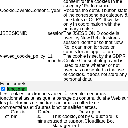
consent for the cookies in the
category "Performance".
CookieLawInfoConsent
1 year
Records the default button state
of the corresponding category &
the status of CCPA. It works
only in coordination with the
primary cookie.
JSESSIONID
session
The JSESSIONID cookie is
used by New Relic to store a
session identifier so that New
Relic can monitor session
counts for an application.
viewed_cookie_policy
11
The cookie is set by the GDPR
months
Cookie Consent plugin and is
used to store whether or not
user has consented to the use
of cookies. It does not store any
personal data.
Fonctionnels
functional
Les cookies fonctionnels aident à exécuter certaines
fonctionnalités telles que le partage du contenu du site Web sur
les plateformes de médias sociaux, la collecte de
commentaires et d'autres fonctionnalités tierces.
Cookie
Durée
Description
__cf_bm
30
This cookie, set by Cloudflare, is
minutes
used to support Cloudflare Bot
Management.