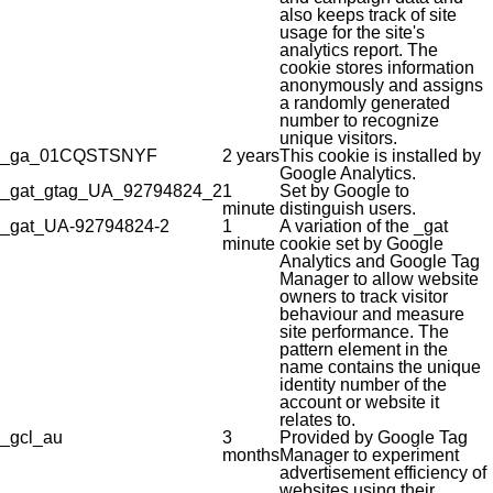
also keeps track of site
usage for the site's
analytics report. The
cookie stores information
anonymously and assigns
a randomly generated
number to recognize
unique visitors.
_ga_01CQSTSNYF
2 years
This cookie is installed by
Google Analytics.
_gat_gtag_UA_92794824_2
1
Set by Google to
minute
distinguish users.
_gat_UA-92794824-2
1
A variation of the _gat
minute
cookie set by Google
Analytics and Google Tag
Manager to allow website
owners to track visitor
behaviour and measure
site performance. The
pattern element in the
name contains the unique
identity number of the
account or website it
relates to.
_gcl_au
3
Provided by Google Tag
months
Manager to experiment
advertisement efficiency of
websites using their