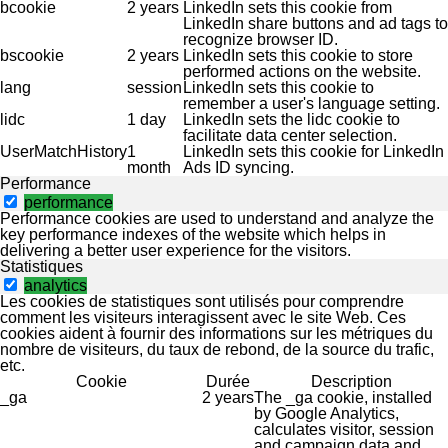
bcookie
2 years
LinkedIn sets this cookie from
LinkedIn share buttons and ad tags to
recognize browser ID.
bscookie
2 years
LinkedIn sets this cookie to store
performed actions on the website.
lang
session
LinkedIn sets this cookie to
remember a user's language setting.
lidc
1 day
LinkedIn sets the lidc cookie to
facilitate data center selection.
UserMatchHistory
1
LinkedIn sets this cookie for LinkedIn
month
Ads ID syncing.
Performance
performance
Performance cookies are used to understand and analyze the
key performance indexes of the website which helps in
delivering a better user experience for the visitors.
Statistiques
analytics
Les cookies de statistiques sont utilisés pour comprendre
comment les visiteurs interagissent avec le site Web. Ces
cookies aident à fournir des informations sur les métriques du
nombre de visiteurs, du taux de rebond, de la source du trafic,
etc.
Cookie
Durée
Description
_ga
2 years
The _ga cookie, installed
by Google Analytics,
calculates visitor, session
and campaign data and