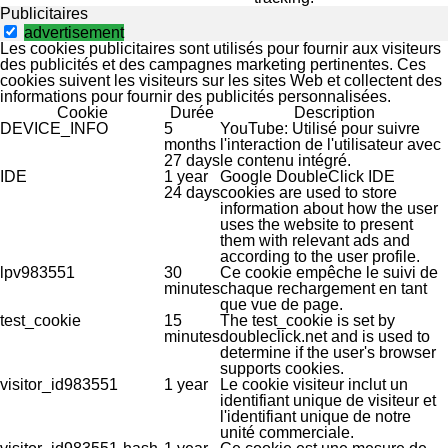
Publicitaires
advertisement
Les cookies publicitaires sont utilisés pour fournir aux visiteurs
des publicités et des campagnes marketing pertinentes. Ces
cookies suivent les visiteurs sur les sites Web et collectent des
informations pour fournir des publicités personnalisées.
Cookie
Durée
Description
DEVICE_INFO
5
YouTube: Utilisé pour suivre
months
l'interaction de l'utilisateur avec
27 days
le contenu intégré.
IDE
1 year
Google DoubleClick IDE
24 days
cookies are used to store
information about how the user
uses the website to present
them with relevant ads and
according to the user profile.
lpv983551
30
Ce cookie empêche le suivi de
minutes
chaque rechargement en tant
que vue de page.
test_cookie
15
The test_cookie is set by
minutes
doubleclick.net and is used to
determine if the user's browser
supports cookies.
visitor_id983551
1 year
Le cookie visiteur inclut un
identifiant unique de visiteur et
l'identifiant unique de notre
unité commerciale.