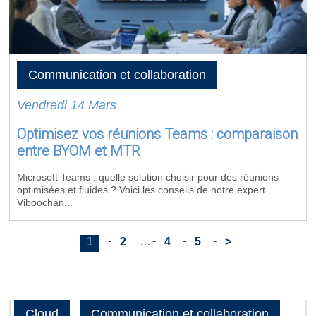
Communication et collaboration
Vendredi 14 Mars
Optimisez vos réunions Teams : comparaison
entre BYOM et MTR
Microsoft Teams : quelle solution choisir pour des réunions
optimisées et fluides ? Voici les conseils de notre expert
Viboochan...
1
2
…
4
5
>
Cloud
Communication et collaboration