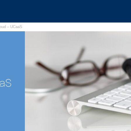
loud – UCaaS
aaS