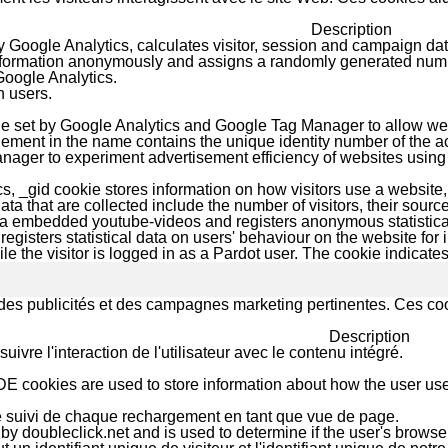
Description
 Google Analytics, calculates visitor, session and campaign data
information anonymously and assigns a randomly generated numbe
Google Analytics.
h users.
kie set by Google Analytics and Google Tag Manager to allow web
ement in the name contains the unique identity number of the acc
ager to experiment advertisement efficiency of websites using t
s, _gid cookie stores information on how visitors use a website, 
ta that are collected include the number of visitors, their sourc
ia embedded youtube-videos and registers anonymous statistica
registers statistical data on users' behaviour on the website for i
le the visitor is logged in as a Pardot user. The cookie indicates
rs des publicités et des campagnes marketing pertinentes. Ces coo
Description
uivre l'interaction de l'utilisateur avec le contenu intégré.
E cookies are used to store information about how the user use
 suivi de chaque rechargement en tant que vue de page.
 by doubleclick.net and is used to determine if the user's browse