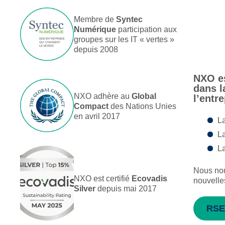
Membre de
Syntec
Numérique
participation aux
groupes sur les IT « vertes »
depuis 2008
NXO es
dans l
NXO adhère au
Global
l’entr
Compact
des Nations Unies
en avril 2017
La
La
La
Nous nou
NXO est certifié
Ecovadis
nouvelles
Silver
depuis mai 2017
RSE