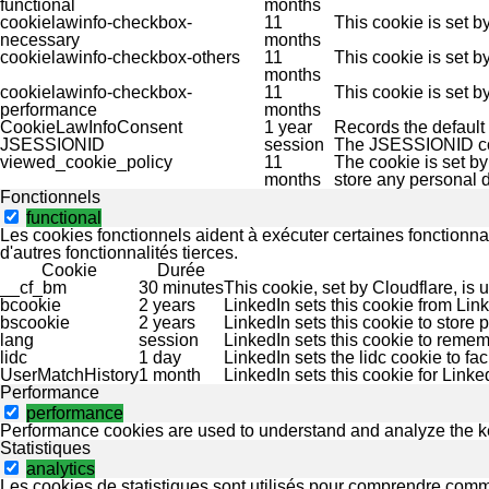
functional
months
cookielawinfo-checkbox-
11
This cookie is set 
necessary
months
cookielawinfo-checkbox-others
11
This cookie is set b
months
cookielawinfo-checkbox-
11
This cookie is set 
performance
months
CookieLawInfoConsent
1 year
Records the default 
JSESSIONID
session
The JSESSIONID cook
viewed_cookie_policy
11
The cookie is set b
months
store any personal d
Fonctionnels
functional
Les cookies fonctionnels aident à exécuter certaines fonctionna
d'autres fonctionnalités tierces.
Cookie
Durée
__cf_bm
30 minutes
This cookie, set by Cloudflare, is
bcookie
2 years
LinkedIn sets this cookie from Lin
bscookie
2 years
LinkedIn sets this cookie to store 
lang
session
LinkedIn sets this cookie to remem
lidc
1 day
LinkedIn sets the lidc cookie to fac
UserMatchHistory
1 month
LinkedIn sets this cookie for Link
Performance
performance
Performance cookies are used to understand and analyze the key 
Statistiques
analytics
Les cookies de statistiques sont utilisés pour comprendre comme