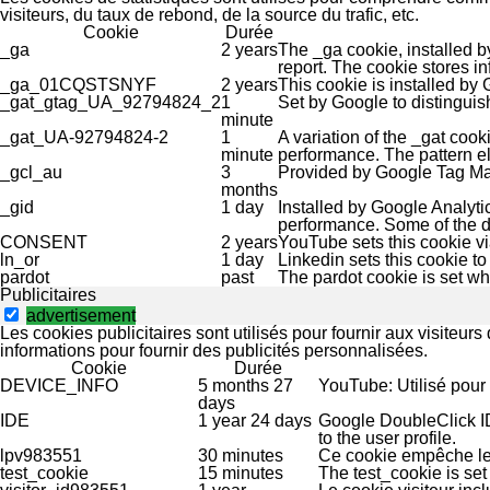
visiteurs, du taux de rebond, de la source du trafic, etc.
Cookie
Durée
_ga
2 years
The _ga cookie, installed by
report. The cookie stores 
_ga_01CQSTSNYF
2 years
This cookie is installed by 
_gat_gtag_UA_92794824_2
1
Set by Google to distinguis
minute
_gat_UA-92794824-2
1
A variation of the _gat coo
minute
performance. The pattern el
_gcl_au
3
Provided by Google Tag Man
months
_gid
1 day
Installed by Google Analytic
performance. Some of the da
CONSENT
2 years
YouTube sets this cookie v
ln_or
1 day
Linkedin sets this cookie to 
pardot
past
The pardot cookie is set whi
Publicitaires
advertisement
Les cookies publicitaires sont utilisés pour fournir aux visiteu
informations pour fournir des publicités personnalisées.
Cookie
Durée
DEVICE_INFO
5 months 27
YouTube: Utilisé pour s
days
IDE
1 year 24 days
Google DoubleClick ID
to the user profile.
lpv983551
30 minutes
Ce cookie empêche le
test_cookie
15 minutes
The test_cookie is set