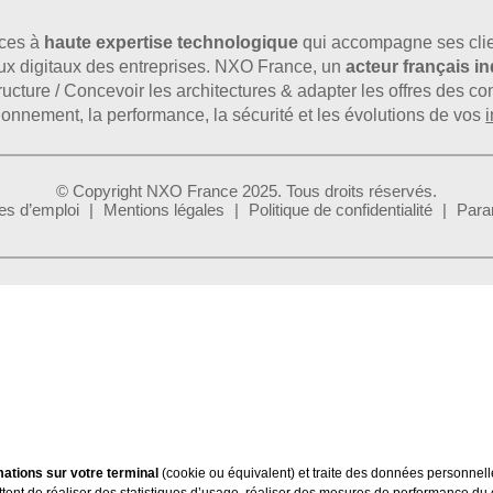
ices à
haute expertise technologique
qui accompagne ses clie
flux digitaux des entreprises. NXO France, un
acteur français 
astructure / Concevoir les architectures & adapter les offres des 
tionnement, la performance, la sécurité et les évolutions de vos
i
© Copyright NXO France 2025. Tous droits réservés.
es d’emploi
Mentions légales
Politique de confidentialité
Para
ations sur votre terminal
(cookie ou équivalent) et traite des données personnell
ttent de réaliser des statistiques d’usage, réaliser des mesures de performance du