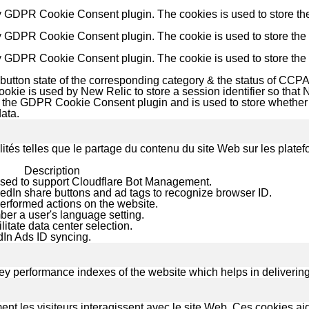
by GDPR Cookie Consent plugin. The cookies is used to store the
y GDPR Cookie Consent plugin. The cookie is used to store the u
by GDPR Cookie Consent plugin. The cookie is used to store the 
button state of the corresponding category & the status of CCPA.
ie is used by New Relic to store a session identifier so that N
y the GDPR Cookie Consent plugin and is used to store whether o
ata.
lités telles que le partage du contenu du site Web sur les plat
Description
 used to support Cloudflare Bot Management.
kedIn share buttons and ad tags to recognize browser ID.
performed actions on the website.
ber a user's language setting.
ilitate data center selection.
edIn Ads ID syncing.
performance indexes of the website which helps in delivering a 
nt les visiteurs interagissent avec le site Web. Ces cookies ai