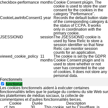
checkbox-performance
months
Cookie Consent plugin. The
cookie is used to store the user
consent for the cookies in the
category "Performance".
CookieLawInfoConsent
1 year
Records the default button state
of the corresponding category &
the status of CCPA. It works
only in coordination with the
primary cookie.
JSESSIONID
session
The JSESSIONID cookie is
used by New Relic to store a
session identifier so that New
Relic can monitor session
counts for an application.
viewed_cookie_policy
11
The cookie is set by the GDPR
months
Cookie Consent plugin and is
used to store whether or not
user has consented to the use
of cookies. It does not store any
personal data.
Fonctionnels
functional
Les cookies fonctionnels aident à exécuter certaines
fonctionnalités telles que le partage du contenu du site Web sur
les plateformes de médias sociaux, la collecte de
commentaires et d'autres fonctionnalités tierces.
Cookie
Durée
Description
__cf_bm
30
This cookie, set by Cloudflare, is