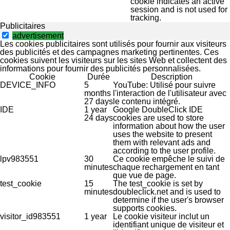
cookie indicates an active
session and is not used for
tracking.
Publicitaires
advertisement
Les cookies publicitaires sont utilisés pour fournir aux visiteurs
des publicités et des campagnes marketing pertinentes. Ces
cookies suivent les visiteurs sur les sites Web et collectent des
informations pour fournir des publicités personnalisées.
Cookie
Durée
Description
DEVICE_INFO
5
YouTube: Utilisé pour suivre
months
l'interaction de l'utilisateur avec
27 days
le contenu intégré.
IDE
1 year
Google DoubleClick IDE
24 days
cookies are used to store
information about how the user
uses the website to present
them with relevant ads and
according to the user profile.
lpv983551
30
Ce cookie empêche le suivi de
minutes
chaque rechargement en tant
que vue de page.
test_cookie
15
The test_cookie is set by
minutes
doubleclick.net and is used to
determine if the user's browser
supports cookies.
visitor_id983551
1 year
Le cookie visiteur inclut un
identifiant unique de visiteur et