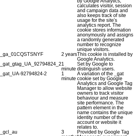
by Google Analytics,
calculates visitor, session
and campaign data and
also keeps track of site
usage for the site's
analytics report. The
cookie stores information
anonymously and assigns
a randomly generated
number to recognize
unique visitors.
_ga_01CQSTSNYF
2 years
This cookie is installed by
Google Analytics.
_gat_gtag_UA_92794824_2
1
Set by Google to
minute
distinguish users.
_gat_UA-92794824-2
1
A variation of the _gat
minute
cookie set by Google
Analytics and Google Tag
Manager to allow website
owners to track visitor
behaviour and measure
site performance. The
pattern element in the
name contains the unique
identity number of the
account or website it
relates to.
_gcl_au
3
Provided by Google Tag