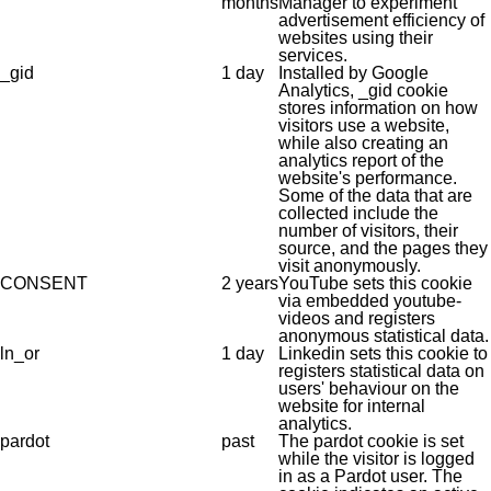
months
Manager to experiment
advertisement efficiency of
websites using their
services.
_gid
1 day
Installed by Google
Analytics, _gid cookie
stores information on how
visitors use a website,
while also creating an
analytics report of the
website's performance.
Some of the data that are
collected include the
number of visitors, their
source, and the pages they
visit anonymously.
CONSENT
2 years
YouTube sets this cookie
via embedded youtube-
videos and registers
anonymous statistical data.
ln_or
1 day
Linkedin sets this cookie to
registers statistical data on
users' behaviour on the
website for internal
analytics.
pardot
past
The pardot cookie is set
while the visitor is logged
in as a Pardot user. The