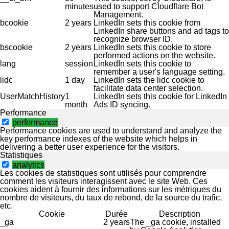
minutes
used to support Cloudflare Bot
Management.
bcookie
2 years
LinkedIn sets this cookie from
LinkedIn share buttons and ad tags to
recognize browser ID.
bscookie
2 years
LinkedIn sets this cookie to store
performed actions on the website.
lang
session
LinkedIn sets this cookie to
remember a user's language setting.
lidc
1 day
LinkedIn sets the lidc cookie to
facilitate data center selection.
UserMatchHistory
1
LinkedIn sets this cookie for LinkedIn
month
Ads ID syncing.
Performance
performance
Performance cookies are used to understand and analyze the
key performance indexes of the website which helps in
delivering a better user experience for the visitors.
Statistiques
analytics
Les cookies de statistiques sont utilisés pour comprendre
comment les visiteurs interagissent avec le site Web. Ces
cookies aident à fournir des informations sur les métriques du
nombre de visiteurs, du taux de rebond, de la source du trafic,
etc.
Cookie
Durée
Description
_ga
2 years
The _ga cookie, installed