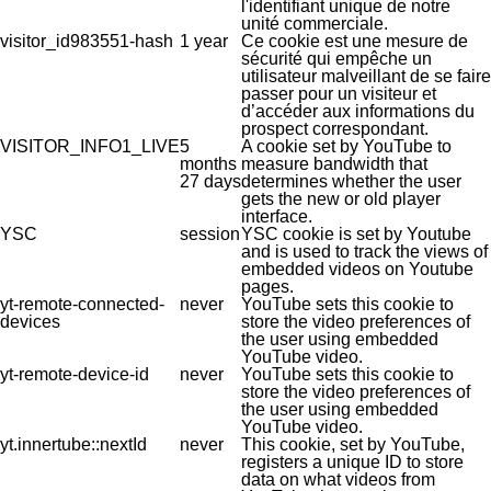
l'identifiant unique de notre
unité commerciale.
visitor_id983551-hash
1 year
Ce cookie est une mesure de
sécurité qui empêche un
utilisateur malveillant de se faire
passer pour un visiteur et
d’accéder aux informations du
prospect correspondant.
VISITOR_INFO1_LIVE
5
A cookie set by YouTube to
months
measure bandwidth that
27 days
determines whether the user
gets the new or old player
interface.
YSC
session
YSC cookie is set by Youtube
and is used to track the views of
embedded videos on Youtube
pages.
yt-remote-connected-
never
YouTube sets this cookie to
devices
store the video preferences of
the user using embedded
YouTube video.
yt-remote-device-id
never
YouTube sets this cookie to
store the video preferences of
the user using embedded
YouTube video.
yt.innertube::nextId
never
This cookie, set by YouTube,
registers a unique ID to store
data on what videos from