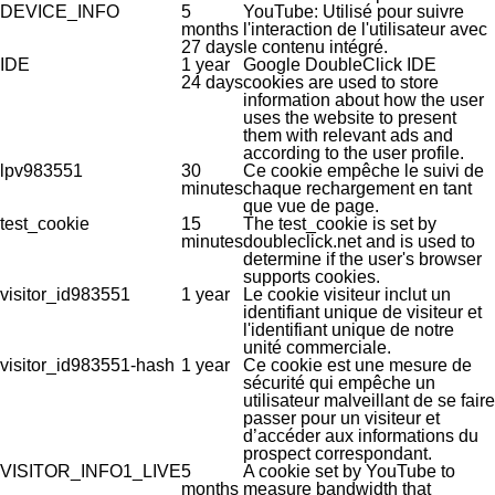
DEVICE_INFO
5
YouTube: Utilisé pour suivre
months
l'interaction de l'utilisateur avec
27 days
le contenu intégré.
IDE
1 year
Google DoubleClick IDE
24 days
cookies are used to store
information about how the user
uses the website to present
them with relevant ads and
according to the user profile.
lpv983551
30
Ce cookie empêche le suivi de
minutes
chaque rechargement en tant
que vue de page.
test_cookie
15
The test_cookie is set by
minutes
doubleclick.net and is used to
determine if the user's browser
supports cookies.
visitor_id983551
1 year
Le cookie visiteur inclut un
identifiant unique de visiteur et
l'identifiant unique de notre
unité commerciale.
visitor_id983551-hash
1 year
Ce cookie est une mesure de
sécurité qui empêche un
utilisateur malveillant de se faire
passer pour un visiteur et
d’accéder aux informations du
prospect correspondant.
VISITOR_INFO1_LIVE
5
A cookie set by YouTube to
months
measure bandwidth that