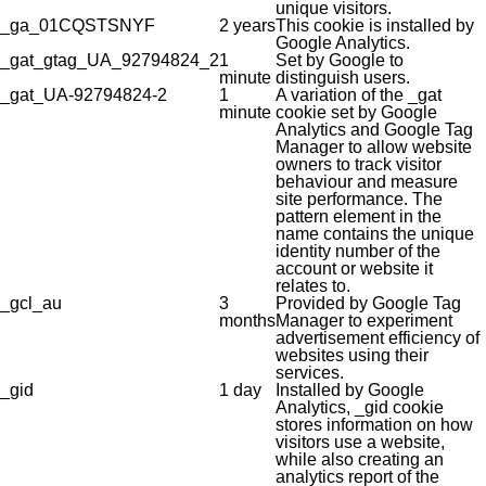
unique visitors.
_ga_01CQSTSNYF
2 years
This cookie is installed by
Google Analytics.
_gat_gtag_UA_92794824_2
1
Set by Google to
minute
distinguish users.
_gat_UA-92794824-2
1
A variation of the _gat
minute
cookie set by Google
Analytics and Google Tag
Manager to allow website
owners to track visitor
behaviour and measure
site performance. The
pattern element in the
name contains the unique
identity number of the
account or website it
relates to.
_gcl_au
3
Provided by Google Tag
months
Manager to experiment
advertisement efficiency of
websites using their
services.
_gid
1 day
Installed by Google
Analytics, _gid cookie
stores information on how
visitors use a website,
while also creating an
analytics report of the