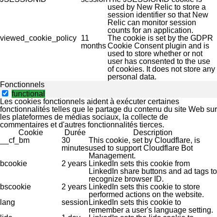
used by New Relic to store a
session identifier so that New
Relic can monitor session
counts for an application.
viewed_cookie_policy
11
The cookie is set by the GDPR
months
Cookie Consent plugin and is
used to store whether or not
user has consented to the use
of cookies. It does not store any
personal data.
Fonctionnels
functional
Les cookies fonctionnels aident à exécuter certaines
fonctionnalités telles que le partage du contenu du site Web sur
les plateformes de médias sociaux, la collecte de
commentaires et d'autres fonctionnalités tierces.
Cookie
Durée
Description
__cf_bm
30
This cookie, set by Cloudflare, is
minutes
used to support Cloudflare Bot
Management.
bcookie
2 years
LinkedIn sets this cookie from
LinkedIn share buttons and ad tags to
recognize browser ID.
bscookie
2 years
LinkedIn sets this cookie to store
performed actions on the website.
lang
session
LinkedIn sets this cookie to
remember a user's language setting.