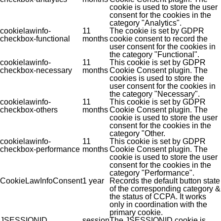
cookie is used to store the user
consent for the cookies in the
category "Analytics".
cookielawinfo-
11
The cookie is set by GDPR
checkbox-functional
months
cookie consent to record the
user consent for the cookies in
the category "Functional".
cookielawinfo-
11
This cookie is set by GDPR
checkbox-necessary
months
Cookie Consent plugin. The
cookies is used to store the
user consent for the cookies in
the category "Necessary".
cookielawinfo-
11
This cookie is set by GDPR
checkbox-others
months
Cookie Consent plugin. The
cookie is used to store the user
consent for the cookies in the
category "Other.
cookielawinfo-
11
This cookie is set by GDPR
checkbox-performance
months
Cookie Consent plugin. The
cookie is used to store the user
consent for the cookies in the
category "Performance".
CookieLawInfoConsent
1 year
Records the default button state
of the corresponding category &
the status of CCPA. It works
only in coordination with the
primary cookie.
JSESSIONID
session
The JSESSIONID cookie is