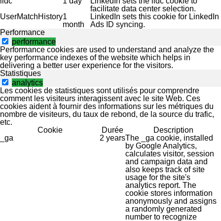
lidc
1 day
LinkedIn sets the lidc cookie to
facilitate data center selection.
UserMatchHistory
1
LinkedIn sets this cookie for LinkedIn
month
Ads ID syncing.
Performance
performance
Performance cookies are used to understand and analyze the
key performance indexes of the website which helps in
delivering a better user experience for the visitors.
Statistiques
analytics
Les cookies de statistiques sont utilisés pour comprendre
comment les visiteurs interagissent avec le site Web. Ces
cookies aident à fournir des informations sur les métriques du
nombre de visiteurs, du taux de rebond, de la source du trafic,
etc.
Cookie
Durée
Description
_ga
2 years
The _ga cookie, installed
by Google Analytics,
calculates visitor, session
and campaign data and
also keeps track of site
usage for the site's
analytics report. The
cookie stores information
anonymously and assigns
a randomly generated
number to recognize