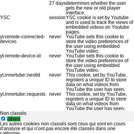
27 days
determines whether the user
gets the new or old player
interface.
YSC
session
YSC cookie is set by Youtube
and is used to track the views of
embedded videos on Youtube
pages.
yt-remote-connected-
never
YouTube sets this cookie to
devices
store the video preferences of
the user using embedded
YouTube video.
yt-remote-device-id
never
YouTube sets this cookie to
store the video preferences of
the user using embedded
YouTube video.
yt.innertube::nextId
never
This cookie, set by YouTube,
registers a unique ID to store
data on what videos from
YouTube the user has seen.
yt.innertube::requests
never
This cookie, set by YouTube,
registers a unique ID to store
data on what videos from
YouTube the user has seen.
Non classés
others
Les autres cookies non classés sont ceux qui sont en cours
d'analyse et qui n'ont pas encore été classés dans une
catégorie.