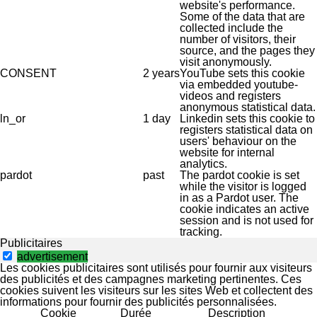
website's performance.
Some of the data that are
collected include the
number of visitors, their
source, and the pages they
visit anonymously.
CONSENT
2 years
YouTube sets this cookie
via embedded youtube-
videos and registers
anonymous statistical data.
ln_or
1 day
Linkedin sets this cookie to
registers statistical data on
users' behaviour on the
website for internal
analytics.
pardot
past
The pardot cookie is set
while the visitor is logged
in as a Pardot user. The
cookie indicates an active
session and is not used for
tracking.
Publicitaires
advertisement
Les cookies publicitaires sont utilisés pour fournir aux visiteurs
des publicités et des campagnes marketing pertinentes. Ces
cookies suivent les visiteurs sur les sites Web et collectent des
informations pour fournir des publicités personnalisées.
Cookie
Durée
Description