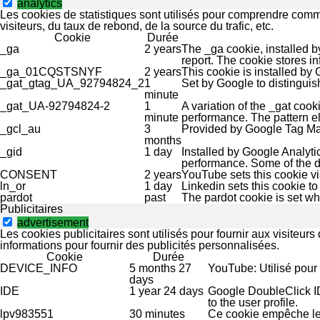
analytics
Les cookies de statistiques sont utilisés pour comprendre comme
visiteurs, du taux de rebond, de la source du trafic, etc.
Cookie
Durée
_ga
2 years
The _ga cookie, installed by
report. The cookie stores 
_ga_01CQSTSNYF
2 years
This cookie is installed by 
_gat_gtag_UA_92794824_2
1
Set by Google to distinguis
minute
_gat_UA-92794824-2
1
A variation of the _gat coo
minute
performance. The pattern el
_gcl_au
3
Provided by Google Tag Man
months
_gid
1 day
Installed by Google Analytic
performance. Some of the da
CONSENT
2 years
YouTube sets this cookie v
ln_or
1 day
Linkedin sets this cookie to 
pardot
past
The pardot cookie is set whi
Publicitaires
advertisement
Les cookies publicitaires sont utilisés pour fournir aux visiteu
informations pour fournir des publicités personnalisées.
Cookie
Durée
DEVICE_INFO
5 months 27
YouTube: Utilisé pour s
days
IDE
1 year 24 days
Google DoubleClick ID
to the user profile.
lpv983551
30 minutes
Ce cookie empêche le