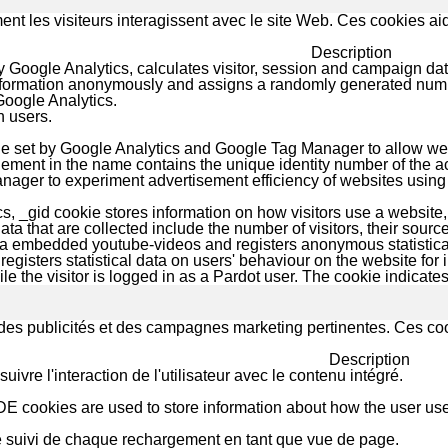
nt les visiteurs interagissent avec le site Web. Ces cookies ai
Description
 Google Analytics, calculates visitor, session and campaign data
information anonymously and assigns a randomly generated numbe
Google Analytics.
h users.
kie set by Google Analytics and Google Tag Manager to allow web
ement in the name contains the unique identity number of the acc
ager to experiment advertisement efficiency of websites using t
s, _gid cookie stores information on how visitors use a website, 
ta that are collected include the number of visitors, their sourc
ia embedded youtube-videos and registers anonymous statistica
registers statistical data on users' behaviour on the website for i
le the visitor is logged in as a Pardot user. The cookie indicates
rs des publicités et des campagnes marketing pertinentes. Ces coo
Description
uivre l'interaction de l'utilisateur avec le contenu intégré.
E cookies are used to store information about how the user use
 suivi de chaque rechargement en tant que vue de page.