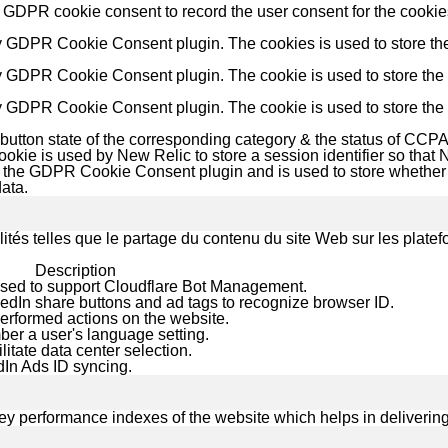
 GDPR cookie consent to record the user consent for the cookies
by GDPR Cookie Consent plugin. The cookies is used to store the
y GDPR Cookie Consent plugin. The cookie is used to store the u
by GDPR Cookie Consent plugin. The cookie is used to store the 
button state of the corresponding category & the status of CCPA.
ie is used by New Relic to store a session identifier so that N
y the GDPR Cookie Consent plugin and is used to store whether o
ata.
lités telles que le partage du contenu du site Web sur les plat
Description
 used to support Cloudflare Bot Management.
kedIn share buttons and ad tags to recognize browser ID.
performed actions on the website.
ber a user's language setting.
ilitate data center selection.
edIn Ads ID syncing.
performance indexes of the website which helps in delivering a 