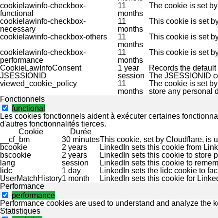
cookielawinfo-checkbox-
11
The cookie is set by
functional
months
cookielawinfo-checkbox-
11
This cookie is set 
necessary
months
cookielawinfo-checkbox-others
11
This cookie is set b
months
cookielawinfo-checkbox-
11
This cookie is set 
performance
months
CookieLawInfoConsent
1 year
Records the default 
JSESSIONID
session
The JSESSIONID cook
viewed_cookie_policy
11
The cookie is set b
months
store any personal d
Fonctionnels
functional
Les cookies fonctionnels aident à exécuter certaines fonctionna
d'autres fonctionnalités tierces.
Cookie
Durée
__cf_bm
30 minutes
This cookie, set by Cloudflare, is
bcookie
2 years
LinkedIn sets this cookie from Lin
bscookie
2 years
LinkedIn sets this cookie to store 
lang
session
LinkedIn sets this cookie to remem
lidc
1 day
LinkedIn sets the lidc cookie to fac
UserMatchHistory
1 month
LinkedIn sets this cookie for Link
Performance
performance
Performance cookies are used to understand and analyze the key 
Statistiques