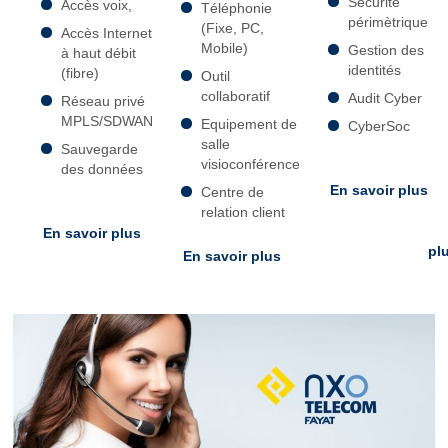
Sécurité
Accès voix,
Téléphonie
périmètrique
(Fixe, PC,
Accès Internet
Mobile)
Gestion des
à haut débit
identités
(fibre)
Outil
collaboratif
Audit Cyber
Réseau privé
MPLS/SDWAN
Equipement de
CyberSoc
salle
Sauvegarde
visioconférence
des données
En savoir plus
Centre de
relation client
En savoir plus
pl
En savoir plus