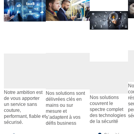
_
__
__
__
In
Communication
Opérateur &
& 
& Collaboration
Cloud
Cybersécurité
& Audit
No
co
Notre ambition est
Nos solutions sont
Nos solutions
ré
de vous apporter
délivrées clés en
couvrent le
se
un service sans
mains ou sur
spectre complet
pe
couture,
mesure et
des technologies
sé
performant, fiable et
s’adaptent à vos
de la sécurité
sécurisé.
défis business