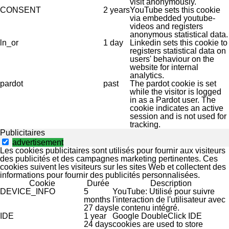
visit anonymously.
CONSENT
2 years
YouTube sets this cookie
via embedded youtube-
videos and registers
anonymous statistical data.
ln_or
1 day
Linkedin sets this cookie to
registers statistical data on
users' behaviour on the
website for internal
analytics.
pardot
past
The pardot cookie is set
while the visitor is logged
in as a Pardot user. The
cookie indicates an active
session and is not used for
tracking.
Publicitaires
advertisement
Les cookies publicitaires sont utilisés pour fournir aux visiteurs
des publicités et des campagnes marketing pertinentes. Ces
cookies suivent les visiteurs sur les sites Web et collectent des
informations pour fournir des publicités personnalisées.
Cookie
Durée
Description
DEVICE_INFO
5
YouTube: Utilisé pour suivre
months
l'interaction de l'utilisateur avec
27 days
le contenu intégré.
IDE
1 year
Google DoubleClick IDE
24 days
cookies are used to store