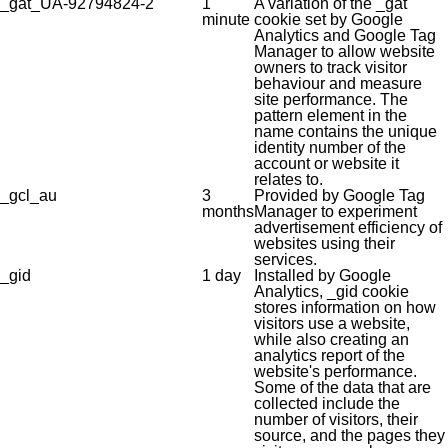
_gat_UA-92794824-2
1
A variation of the _gat
minute
cookie set by Google
Analytics and Google Tag
Manager to allow website
owners to track visitor
behaviour and measure
site performance. The
pattern element in the
name contains the unique
identity number of the
account or website it
relates to.
_gcl_au
3
Provided by Google Tag
months
Manager to experiment
advertisement efficiency of
websites using their
services.
_gid
1 day
Installed by Google
Analytics, _gid cookie
stores information on how
visitors use a website,
while also creating an
analytics report of the
website's performance.
Some of the data that are
collected include the
number of visitors, their
source, and the pages they