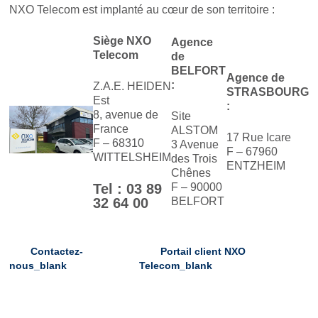
NXO Telecom est implanté au cœur de son territoire :
Siège NXO
Agence
Telecom
de
BELFORT
Agence de
:
Z.A.E. HEIDEN
STRASBOURG
Est
:
8, avenue de
Site
France
ALSTOM
17 Rue Icare
F – 68310
3 Avenue
F – 67960
WITTELSHEIM
des Trois
ENTZHEIM
Chênes
Tel : 03 89
F – 90000
32 64 00
BELFORT
Contactez-
Portail client NXO
nous
_blank
Telecom
_blank