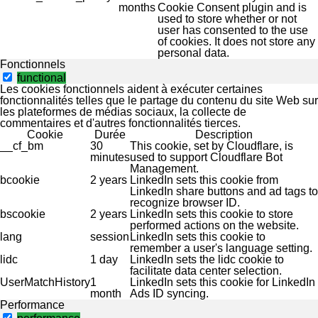
months
Cookie Consent plugin and is
used to store whether or not
user has consented to the use
of cookies. It does not store any
personal data.
Fonctionnels
functional
Les cookies fonctionnels aident à exécuter certaines
fonctionnalités telles que le partage du contenu du site Web sur
les plateformes de médias sociaux, la collecte de
commentaires et d'autres fonctionnalités tierces.
Cookie
Durée
Description
__cf_bm
30
This cookie, set by Cloudflare, is
minutes
used to support Cloudflare Bot
Management.
bcookie
2 years
LinkedIn sets this cookie from
LinkedIn share buttons and ad tags to
recognize browser ID.
bscookie
2 years
LinkedIn sets this cookie to store
performed actions on the website.
lang
session
LinkedIn sets this cookie to
remember a user's language setting.
lidc
1 day
LinkedIn sets the lidc cookie to
facilitate data center selection.
UserMatchHistory
1
LinkedIn sets this cookie for LinkedIn
month
Ads ID syncing.
Performance