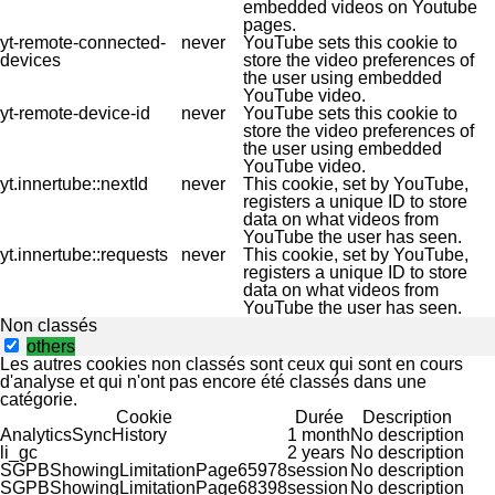
embedded videos on Youtube
pages.
yt-remote-connected-
never
YouTube sets this cookie to
devices
store the video preferences of
the user using embedded
YouTube video.
yt-remote-device-id
never
YouTube sets this cookie to
store the video preferences of
the user using embedded
YouTube video.
yt.innertube::nextId
never
This cookie, set by YouTube,
registers a unique ID to store
data on what videos from
YouTube the user has seen.
yt.innertube::requests
never
This cookie, set by YouTube,
registers a unique ID to store
data on what videos from
YouTube the user has seen.
Non classés
others
Les autres cookies non classés sont ceux qui sont en cours
d'analyse et qui n'ont pas encore été classés dans une
catégorie.
Cookie
Durée
Description
AnalyticsSyncHistory
1 month
No description
li_gc
2 years
No description
SGPBShowingLimitationPage65978
session
No description
SGPBShowingLimitationPage68398
session
No description