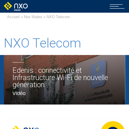
Accueil
»
Nos filiales
» NXO Telecom
NXO Telecom
Edenis : connectivité et
Infrastructure Wi-Fi de nouvelle
génération
Vidéo
Industrie 4.0 - La convergence