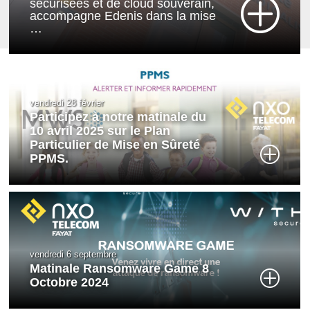
sécurisées et de cloud souverain,
accompagne Edenis dans la mise
…
vendredi 28 février
Participez à notre matinale du
10 avril 2025 sur le Plan
Particulier de Mise en Sûreté
PPMS.
vendredi 6 septembre
Matinale Ransomware Game 8
Octobre 2024