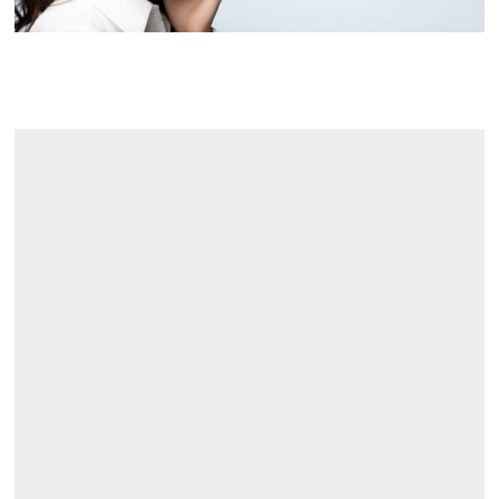
__
Services