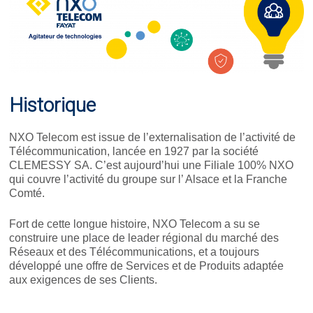
IT&OT : mythe ou réalité ?
Accédez aux résultats exclusifs de
l'observatoire
Cybersécurité - Comprendre et
Historique
respecter la directive NIS2
NXO Telecom est issue de l’externalisation de l’activité de
Réconcilez conformité et avantage
Télécommunication, lancée en 1927 par la société
concurrentiel l Blog l Podcast
CLEMESSY SA. C’est aujourd’hui une Filiale 100% NXO
qui couvre l’activité du groupe sur l’ Alsace et la Franche
Comté.
Communication - Découvrez le
meilleur scénario pour basculer
Fort de cette longue histoire, NXO Telecom a su se
votre téléphonie dans Teams
construire une place de leader régional du marché des
Réseaux et des Télécommunications, et a toujours
Evaluez vous pour découvrir le scénario
développé une offre de Services et de Produits adaptée
d'adoption idéal pour votre organisation !
aux exigences de ses Clients.