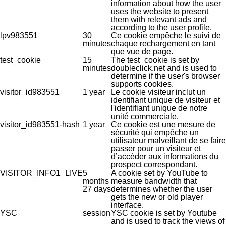
information about how the user
uses the website to present
them with relevant ads and
according to the user profile.
lpv983551
30
Ce cookie empêche le suivi de
minutes
chaque rechargement en tant
que vue de page.
test_cookie
15
The test_cookie is set by
minutes
doubleclick.net and is used to
determine if the user's browser
supports cookies.
visitor_id983551
1 year
Le cookie visiteur inclut un
identifiant unique de visiteur et
l'identifiant unique de notre
unité commerciale.
visitor_id983551-hash
1 year
Ce cookie est une mesure de
sécurité qui empêche un
utilisateur malveillant de se faire
passer pour un visiteur et
d’accéder aux informations du
prospect correspondant.
VISITOR_INFO1_LIVE
5
A cookie set by YouTube to
months
measure bandwidth that
27 days
determines whether the user
gets the new or old player
interface.
YSC
session
YSC cookie is set by Youtube
and is used to track the views of