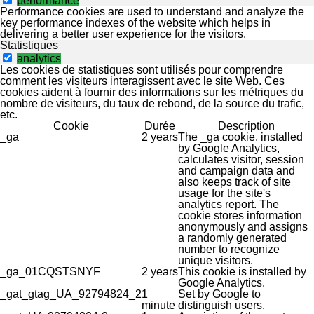
performance
Performance cookies are used to understand and analyze the
key performance indexes of the website which helps in
delivering a better user experience for the visitors.
Statistiques
analytics
Les cookies de statistiques sont utilisés pour comprendre
comment les visiteurs interagissent avec le site Web. Ces
cookies aident à fournir des informations sur les métriques du
nombre de visiteurs, du taux de rebond, de la source du trafic,
etc.
Cookie
Durée
Description
_ga
2 years
The _ga cookie, installed
by Google Analytics,
calculates visitor, session
and campaign data and
also keeps track of site
usage for the site's
analytics report. The
cookie stores information
anonymously and assigns
a randomly generated
number to recognize
unique visitors.
_ga_01CQSTSNYF
2 years
This cookie is installed by
Google Analytics.
_gat_gtag_UA_92794824_2
1
Set by Google to
minute
distinguish users.