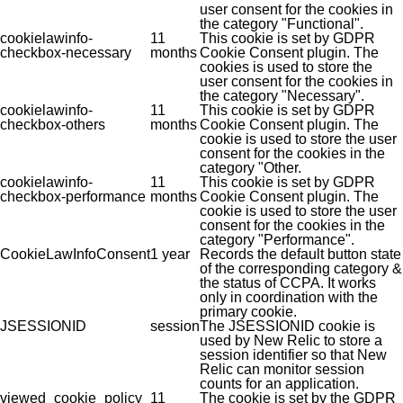
user consent for the cookies in
the category "Functional".
cookielawinfo-
11
This cookie is set by GDPR
checkbox-necessary
months
Cookie Consent plugin. The
cookies is used to store the
user consent for the cookies in
the category "Necessary".
cookielawinfo-
11
This cookie is set by GDPR
checkbox-others
months
Cookie Consent plugin. The
cookie is used to store the user
consent for the cookies in the
category "Other.
cookielawinfo-
11
This cookie is set by GDPR
checkbox-performance
months
Cookie Consent plugin. The
cookie is used to store the user
consent for the cookies in the
category "Performance".
CookieLawInfoConsent
1 year
Records the default button state
of the corresponding category &
the status of CCPA. It works
only in coordination with the
primary cookie.
JSESSIONID
session
The JSESSIONID cookie is
used by New Relic to store a
session identifier so that New
Relic can monitor session
counts for an application.
viewed_cookie_policy
11
The cookie is set by the GDPR