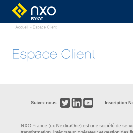
Accueil
» Espace Client
Espace Client
Suivez nous
Inscription N
NXO France (ex NextiraOne) est une société de serv
transformation. Intégrateur, opérateur et gestion des 