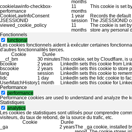
months
cookielawinfo-checkbox-
11
This cookie is set 
performance
months
CookieLawInfoConsent
1 year
Records the default 
JSESSIONID
session
The JSESSIONID cook
viewed_cookie_policy
11
The cookie is set b
months
store any personal d
Fonctionnels
functional
Les cookies fonctionnels aident à exécuter certaines fonctionna
d'autres fonctionnalités tierces.
Cookie
Durée
__cf_bm
30 minutes
This cookie, set by Cloudflare, is
bcookie
2 years
LinkedIn sets this cookie from Lin
bscookie
2 years
LinkedIn sets this cookie to store 
lang
session
LinkedIn sets this cookie to remem
lidc
1 day
LinkedIn sets the lidc cookie to fac
UserMatchHistory
1 month
LinkedIn sets this cookie for Link
Performance
performance
Performance cookies are used to understand and analyze the key 
Statistiques
analytics
Les cookies de statistiques sont utilisés pour comprendre comme
visiteurs, du taux de rebond, de la source du trafic, etc.
Cookie
Durée
_ga
2 years
The _ga cookie, installed by
report. The cookie stores 