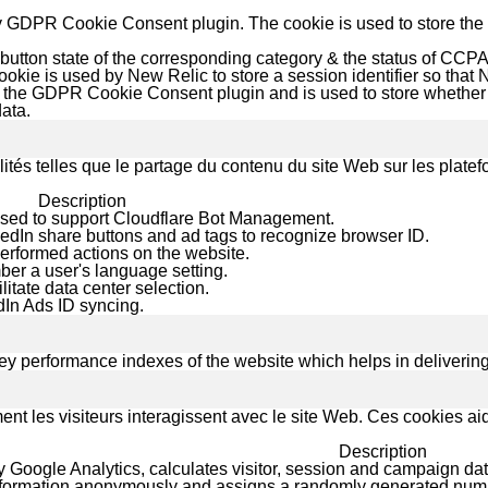
by GDPR Cookie Consent plugin. The cookie is used to store the 
button state of the corresponding category & the status of CCPA.
ie is used by New Relic to store a session identifier so that N
y the GDPR Cookie Consent plugin and is used to store whether o
ata.
lités telles que le partage du contenu du site Web sur les plat
Description
 used to support Cloudflare Bot Management.
kedIn share buttons and ad tags to recognize browser ID.
performed actions on the website.
ber a user's language setting.
ilitate data center selection.
edIn Ads ID syncing.
performance indexes of the website which helps in delivering a 
nt les visiteurs interagissent avec le site Web. Ces cookies ai
Description
 Google Analytics, calculates visitor, session and campaign data
information anonymously and assigns a randomly generated numbe