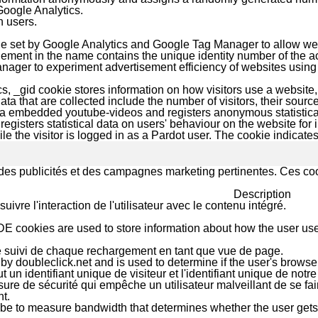
Google Analytics.
h users.
kie set by Google Analytics and Google Tag Manager to allow web
ement in the name contains the unique identity number of the acc
ager to experiment advertisement efficiency of websites using t
s, _gid cookie stores information on how visitors use a website, 
ta that are collected include the number of visitors, their sourc
ia embedded youtube-videos and registers anonymous statistica
registers statistical data on users' behaviour on the website for i
le the visitor is logged in as a Pardot user. The cookie indicates
rs des publicités et des campagnes marketing pertinentes. Ces coo
Description
uivre l'interaction de l'utilisateur avec le contenu intégré.
E cookies are used to store information about how the user use
 suivi de chaque rechargement en tant que vue de page.
 by doubleclick.net and is used to determine if the user's browse
ut un identifiant unique de visiteur et l'identifiant unique de not
re de sécurité qui empêche un utilisateur malveillant de se fai
t.
be to measure bandwidth that determines whether the user gets t