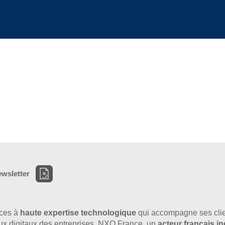
ewsletter
ices à
haute expertise technologique
qui accompagne ses clie
flux digitaux des entreprises. NXO France, un
acteur français 