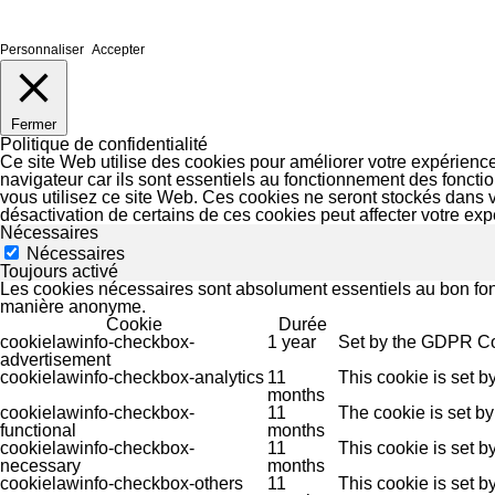
Personnaliser
Accepter
Fermer
Politique de confidentialité
Ce site Web utilise des cookies pour améliorer votre expérienc
navigateur car ils sont essentiels au fonctionnement des fonct
vous utilisez ce site Web. Ces cookies ne seront stockés dans 
désactivation de certains de ces cookies peut affecter votre ex
Nécessaires
Nécessaires
Toujours activé
Les cookies nécessaires sont absolument essentiels au bon fon
manière anonyme.
Cookie
Durée
cookielawinfo-checkbox-
1 year
Set by the GDPR Cook
advertisement
cookielawinfo-checkbox-analytics
11
This cookie is set b
months
cookielawinfo-checkbox-
11
The cookie is set by
functional
months
cookielawinfo-checkbox-
11
This cookie is set 
necessary
months
cookielawinfo-checkbox-others
11
This cookie is set b