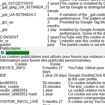
_ga_01CQSTSNYF
2 years
This cookie is installed by 
_gat_gtag_UA_92794824_2
1
Set by Google to distinguis
minute
_gat_UA-92794824-2
1
A variation of the _gat coo
minute
performance. The pattern el
_gcl_au
3
Provided by Google Tag Man
months
_gid
1 day
Installed by Google Analytic
performance. Some of the da
CONSENT
2 years
YouTube sets this cookie v
ln_or
1 day
Linkedin sets this cookie to 
pardot
past
The pardot cookie is set whi
Publicitaires
advertisement
Les cookies publicitaires sont utilisés pour fournir aux visiteu
informations pour fournir des publicités personnalisées.
Cookie
Durée
DEVICE_INFO
5 months 27
YouTube: Utilisé pour s
days
IDE
1 year 24 days
Google DoubleClick ID
to the user profile.
lpv983551
30 minutes
Ce cookie empêche le
test_cookie
15 minutes
The test_cookie is set
visitor_id983551
1 year
Le cookie visiteur incl
visitor_id983551-hash
1 year
Ce cookie est une mesu
prospect correspondan
VISITOR_INFO1_LIVE
5 months 27
A cookie set by YouTu