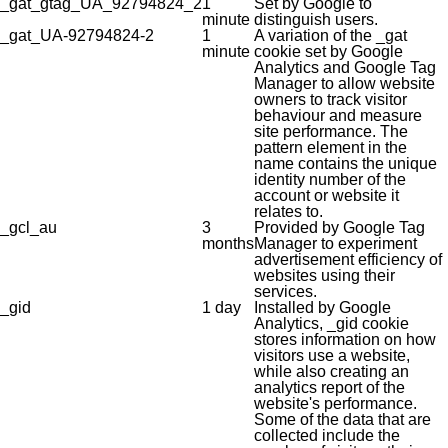
_gat_gtag_UA_92794824_2
1
Set by Google to
minute
distinguish users.
_gat_UA-92794824-2
1
A variation of the _gat
minute
cookie set by Google
Analytics and Google Tag
Manager to allow website
owners to track visitor
behaviour and measure
site performance. The
pattern element in the
name contains the unique
identity number of the
account or website it
relates to.
_gcl_au
3
Provided by Google Tag
months
Manager to experiment
advertisement efficiency of
websites using their
services.
_gid
1 day
Installed by Google
Analytics, _gid cookie
stores information on how
visitors use a website,
while also creating an
analytics report of the
website's performance.
Some of the data that are
collected include the