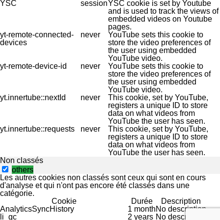
YSC
session
YSC cookie is set by Youtube
and is used to track the views of
embedded videos on Youtube
pages.
yt-remote-connected-
never
YouTube sets this cookie to
devices
store the video preferences of
the user using embedded
YouTube video.
yt-remote-device-id
never
YouTube sets this cookie to
store the video preferences of
the user using embedded
YouTube video.
yt.innertube::nextId
never
This cookie, set by YouTube,
registers a unique ID to store
data on what videos from
YouTube the user has seen.
yt.innertube::requests
never
This cookie, set by YouTube,
registers a unique ID to store
data on what videos from
YouTube the user has seen.
Non classés
others
Les autres cookies non classés sont ceux qui sont en cours
d'analyse et qui n'ont pas encore été classés dans une
catégorie.
Cookie
Durée
Description
AnalyticsSyncHistory
1 month
No description
li_gc
2 years
No description