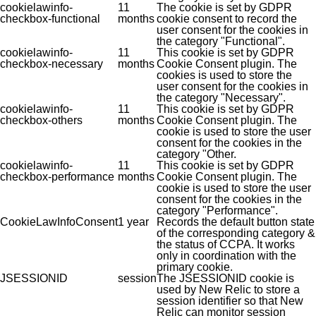
cookielawinfo-
11
The cookie is set by GDPR
checkbox-functional
months
cookie consent to record the
user consent for the cookies in
the category "Functional".
cookielawinfo-
11
This cookie is set by GDPR
checkbox-necessary
months
Cookie Consent plugin. The
cookies is used to store the
user consent for the cookies in
the category "Necessary".
cookielawinfo-
11
This cookie is set by GDPR
checkbox-others
months
Cookie Consent plugin. The
cookie is used to store the user
consent for the cookies in the
category "Other.
cookielawinfo-
11
This cookie is set by GDPR
checkbox-performance
months
Cookie Consent plugin. The
cookie is used to store the user
consent for the cookies in the
category "Performance".
CookieLawInfoConsent
1 year
Records the default button state
of the corresponding category &
the status of CCPA. It works
only in coordination with the
primary cookie.
JSESSIONID
session
The JSESSIONID cookie is
used by New Relic to store a
session identifier so that New
Relic can monitor session