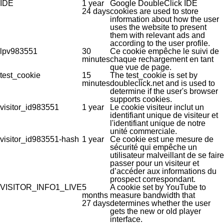
IDE
1 year
Google DoubleClick IDE
24 days
cookies are used to store
information about how the user
uses the website to present
them with relevant ads and
according to the user profile.
lpv983551
30
Ce cookie empêche le suivi de
minutes
chaque rechargement en tant
que vue de page.
test_cookie
15
The test_cookie is set by
minutes
doubleclick.net and is used to
determine if the user's browser
supports cookies.
visitor_id983551
1 year
Le cookie visiteur inclut un
identifiant unique de visiteur et
l'identifiant unique de notre
unité commerciale.
visitor_id983551-hash
1 year
Ce cookie est une mesure de
sécurité qui empêche un
utilisateur malveillant de se faire
passer pour un visiteur et
d’accéder aux informations du
prospect correspondant.
VISITOR_INFO1_LIVE
5
A cookie set by YouTube to
months
measure bandwidth that
27 days
determines whether the user
gets the new or old player
interface.