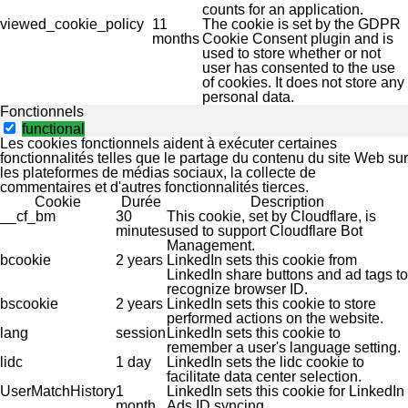
counts for an application.
viewed_cookie_policy
11
The cookie is set by the GDPR
months
Cookie Consent plugin and is
used to store whether or not
user has consented to the use
of cookies. It does not store any
personal data.
Fonctionnels
functional
Les cookies fonctionnels aident à exécuter certaines
fonctionnalités telles que le partage du contenu du site Web sur
les plateformes de médias sociaux, la collecte de
commentaires et d'autres fonctionnalités tierces.
Cookie
Durée
Description
__cf_bm
30
This cookie, set by Cloudflare, is
minutes
used to support Cloudflare Bot
Management.
bcookie
2 years
LinkedIn sets this cookie from
LinkedIn share buttons and ad tags to
recognize browser ID.
bscookie
2 years
LinkedIn sets this cookie to store
performed actions on the website.
lang
session
LinkedIn sets this cookie to
remember a user's language setting.
lidc
1 day
LinkedIn sets the lidc cookie to
facilitate data center selection.
UserMatchHistory
1
LinkedIn sets this cookie for LinkedIn
month
Ads ID syncing.