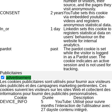
number of visitors, their
source, and the pages they
visit anonymously.
CONSENT
2 years
YouTube sets this cookie
via embedded youtube-
videos and registers
anonymous statistical data.
ln_or
1 day
Linkedin sets this cookie to
registers statistical data on
users' behaviour on the
website for internal
analytics.
pardot
past
The pardot cookie is set
while the visitor is logged
in as a Pardot user. The
cookie indicates an active
session and is not used for
tracking.
Publicitaires
advertisement
Les cookies publicitaires sont utilisés pour fournir aux visiteurs
des publicités et des campagnes marketing pertinentes. Ces
cookies suivent les visiteurs sur les sites Web et collectent des
informations pour fournir des publicités personnalisées.
Cookie
Durée
Description
DEVICE_INFO
5
YouTube: Utilisé pour suivre
months
l'interaction de l'utilisateur avec
27 days
le contenu intégré.