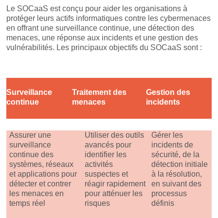
Le SOCaaS est conçu pour aider les organisations à
protéger leurs actifs informatiques contre les cybermenaces
en offrant une surveillance continue, une détection des
menaces, une réponse aux incidents et une gestion des
vulnérabilités. Les principaux objectifs du SOCaaS sont :
Surveillance
Traitement des
Gestion des
continue
menaces
incidents
Assurer une
Utiliser des outils
Gérer les
surveillance
avancés pour
incidents de
continue des
identifier les
sécurité, de la
systèmes, réseaux
activités
détection initiale
et applications pour
suspectes et
à la résolution,
détecter et contrer
réagir rapidement
en suivant des
les menaces en
pour atténuer les
processus
temps réel
risques
définis