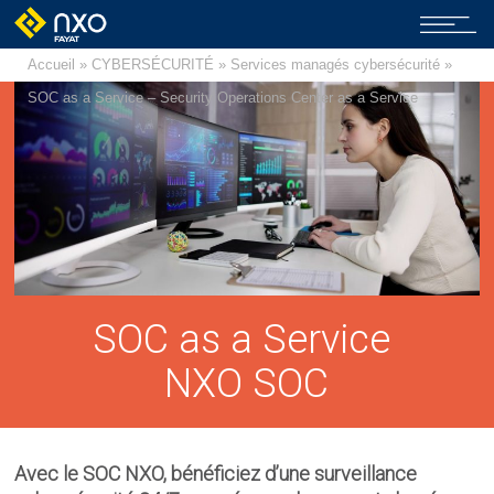
Accueil
»
CYBERSÉCURITÉ
»
Services managés cybersécurité
»
SOC as a Service – Security Operations Center as a Service
SOC as a Service
NXO SOC
Avec le SOC NXO, bénéficiez d’une surveillance