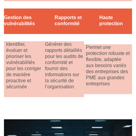
Gestion des
Rapports et
Haute
vulnérabilités
conformité
protection
Identifier,
Générer des
Permet une
évaluer et
rapports détaillés
protection robuste et
prioriser les
pour les audits de
flexible, adaptée
vulnérabilités
conformité et
aux besoins variés
pour les corriger
fournir des
des entreprises des
de manière
informations sur
PME aux grandes
proactive et
la sécurité de
entreprises
sécurisée
l’organisation