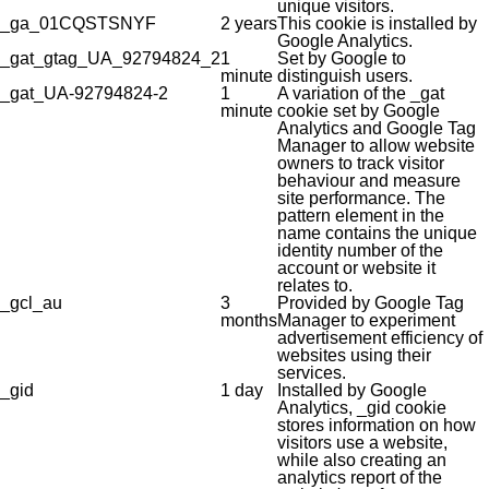
unique visitors.
_ga_01CQSTSNYF
2 years
This cookie is installed by
Google Analytics.
_gat_gtag_UA_92794824_2
1
Set by Google to
minute
distinguish users.
_gat_UA-92794824-2
1
A variation of the _gat
minute
cookie set by Google
Analytics and Google Tag
Manager to allow website
owners to track visitor
behaviour and measure
site performance. The
pattern element in the
name contains the unique
identity number of the
account or website it
relates to.
_gcl_au
3
Provided by Google Tag
months
Manager to experiment
advertisement efficiency of
websites using their
services.
_gid
1 day
Installed by Google
Analytics, _gid cookie
stores information on how
visitors use a website,
while also creating an
analytics report of the