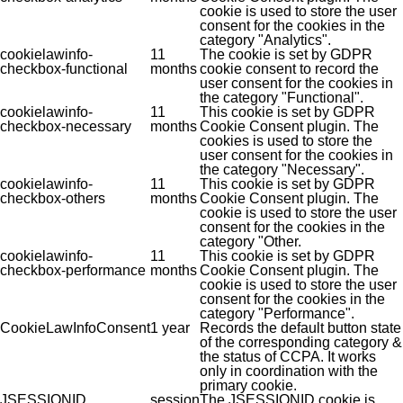
cookie is used to store the user
consent for the cookies in the
category "Analytics".
cookielawinfo-
11
The cookie is set by GDPR
checkbox-functional
months
cookie consent to record the
user consent for the cookies in
the category "Functional".
cookielawinfo-
11
This cookie is set by GDPR
checkbox-necessary
months
Cookie Consent plugin. The
cookies is used to store the
user consent for the cookies in
the category "Necessary".
cookielawinfo-
11
This cookie is set by GDPR
checkbox-others
months
Cookie Consent plugin. The
cookie is used to store the user
consent for the cookies in the
category "Other.
cookielawinfo-
11
This cookie is set by GDPR
checkbox-performance
months
Cookie Consent plugin. The
cookie is used to store the user
consent for the cookies in the
category "Performance".
CookieLawInfoConsent
1 year
Records the default button state
of the corresponding category &
the status of CCPA. It works
only in coordination with the
primary cookie.
JSESSIONID
session
The JSESSIONID cookie is