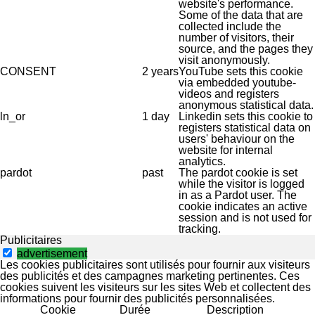
website's performance.
Some of the data that are
collected include the
number of visitors, their
source, and the pages they
visit anonymously.
CONSENT
2 years
YouTube sets this cookie
via embedded youtube-
videos and registers
anonymous statistical data.
ln_or
1 day
Linkedin sets this cookie to
registers statistical data on
users' behaviour on the
website for internal
analytics.
pardot
past
The pardot cookie is set
while the visitor is logged
in as a Pardot user. The
cookie indicates an active
session and is not used for
tracking.
Publicitaires
advertisement
Les cookies publicitaires sont utilisés pour fournir aux visiteurs
des publicités et des campagnes marketing pertinentes. Ces
cookies suivent les visiteurs sur les sites Web et collectent des
informations pour fournir des publicités personnalisées.
Cookie
Durée
Description