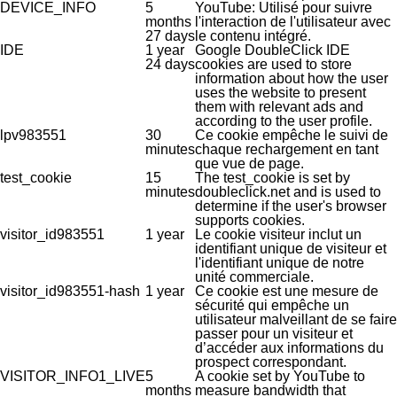
DEVICE_INFO
5
YouTube: Utilisé pour suivre
months
l'interaction de l'utilisateur avec
27 days
le contenu intégré.
IDE
1 year
Google DoubleClick IDE
24 days
cookies are used to store
information about how the user
uses the website to present
them with relevant ads and
according to the user profile.
lpv983551
30
Ce cookie empêche le suivi de
minutes
chaque rechargement en tant
que vue de page.
test_cookie
15
The test_cookie is set by
minutes
doubleclick.net and is used to
determine if the user's browser
supports cookies.
visitor_id983551
1 year
Le cookie visiteur inclut un
identifiant unique de visiteur et
l'identifiant unique de notre
unité commerciale.
visitor_id983551-hash
1 year
Ce cookie est une mesure de
sécurité qui empêche un
utilisateur malveillant de se faire
passer pour un visiteur et
d’accéder aux informations du
prospect correspondant.
VISITOR_INFO1_LIVE
5
A cookie set by YouTube to
months
measure bandwidth that