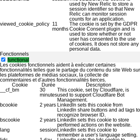
used by New Relic to store a
session identifier so that New
Relic can monitor session
counts for an application.
viewed_cookie_policy
11
The cookie is set by the GDPR
months
Cookie Consent plugin and is
used to store whether or not
user has consented to the use
of cookies. It does not store any
personal data.
Fonctionnels
functional
Les cookies fonctionnels aident à exécuter certaines
fonctionnalités telles que le partage du contenu du site Web sur
les plateformes de médias sociaux, la collecte de
commentaires et d'autres fonctionnalités tierces.
Cookie
Durée
Description
__cf_bm
30
This cookie, set by Cloudflare, is
minutes
used to support Cloudflare Bot
Management.
bcookie
2 years
LinkedIn sets this cookie from
LinkedIn share buttons and ad tags to
recognize browser ID.
bscookie
2 years
LinkedIn sets this cookie to store
performed actions on the website.
lang
session
LinkedIn sets this cookie to
remember a user's language setting.
lidc
1 day
LinkedIn sets the lidc cookie to