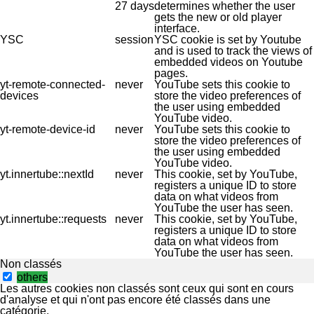
27 days
determines whether the user
gets the new or old player
interface.
YSC
session
YSC cookie is set by Youtube
and is used to track the views of
embedded videos on Youtube
pages.
yt-remote-connected-
never
YouTube sets this cookie to
devices
store the video preferences of
the user using embedded
YouTube video.
yt-remote-device-id
never
YouTube sets this cookie to
store the video preferences of
the user using embedded
YouTube video.
yt.innertube::nextId
never
This cookie, set by YouTube,
registers a unique ID to store
data on what videos from
YouTube the user has seen.
yt.innertube::requests
never
This cookie, set by YouTube,
registers a unique ID to store
data on what videos from
YouTube the user has seen.
Non classés
others
Les autres cookies non classés sont ceux qui sont en cours
d'analyse et qui n'ont pas encore été classés dans une
catégorie.