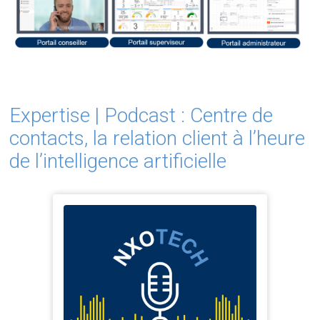
Expertise | Podcast : Centre de
contacts, la relation client à l’heure
de l’intelligence artificielle