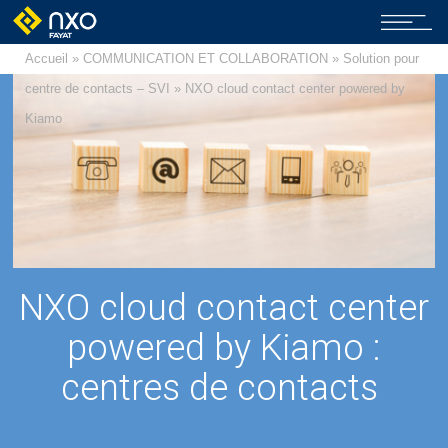
Accueil
»
COMMUNICATION ET COLLABORATION
»
Solution pour
centre de contacts – SVI
» NXO cloud contact center powered by
Kiamo
NXO cloud contact center
powered by Kiamo :
centres de contacts