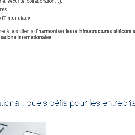
ie, sécurité, collaboration…),
ures
,
s IT mondiaux
.
et à nos clients d’
harmoniser leurs infrastructures télécom e
ations internationales
.
ational : quels défis pour les entrepr