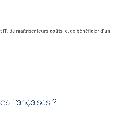
t IT
, de
maîtriser leurs coûts
, et de
bénéficier d’un
ises françaises ?