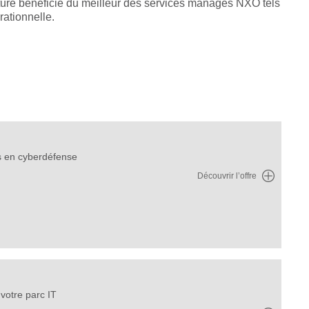
cture bénéficie du meilleur des services managés NXO tels
rationnelle.
ls en cyberdéfense
Découvrir l’offre
 votre parc IT