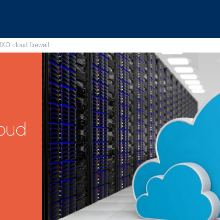
XO cloud firewall
loud