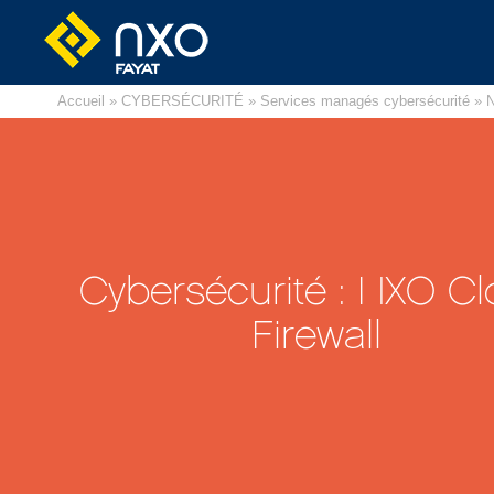
Accueil
»
CYBERSÉCURITÉ
»
Services managés cybersécurité
» N
Cybersécurité : NXO C
Firewall